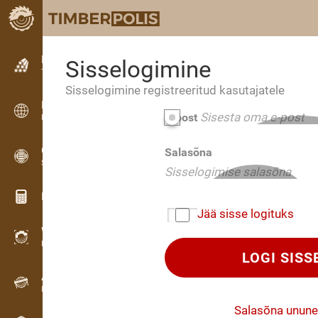
Kuulutused
Sisselogimine
Tekstkuulutused
Sisselogimine registreeritud kasutajatele
Kuulutused
E-post
Rahvusvahelised kuulutused
OPTI-TIMB
Salasõna
Saekavad
Puidu kalkulaatorid
Jää sisse logituks
WoodProfi
Puidumaht AI-ga
LOGI SISS
Andmesalvesti
Puidu inventuur välitöödel
Salasõna unune