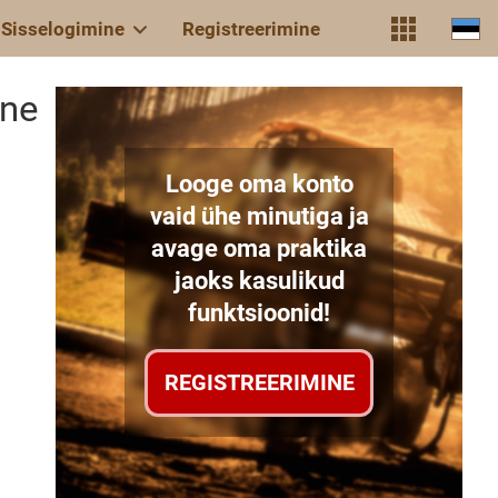
Sisselogimine
Registreerimine
ine
Looge oma konto
vaid ühe minutiga ja
avage oma praktika
jaoks kasulikud
funktsioonid!
REGISTREERIMINE