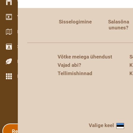
Varude haldamine
Videogalerii
Sisselogimine
Salasõna
ununes?
Kataloogid / Brošüürid
Sõnastik
Võtke meiega ühendust
S
Puiduliigid
Vajad abi?
K
Tellimishinnad
K
Rohkem funktsioone
Valige keel
Registreerimine