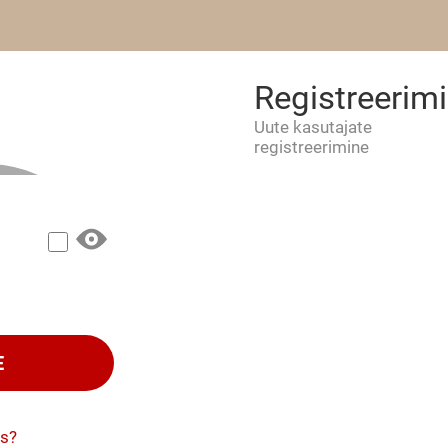
Registreerim
Uute kasutajate
registreerimine
E
s?