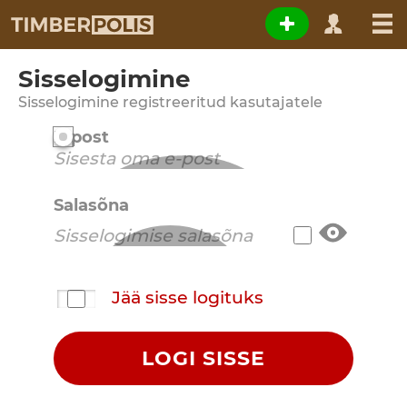
Sisselogimine
Sisselogimine registreeritud kasutajatele
E-post
Salasõna
Jää sisse logituks
LOGI SISSE