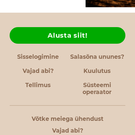
Alusta siit!
Sisselogimine
Salasõna ununes?
Vajad abi?
Kuulutus
Tellimus
Süsteemi
operaator
Võtke meiega ühendust
Vajad abi?