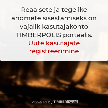
Reaalsete ja tegelike
andmete sisestamiseks on
vajalik kasutajakonto
TIMBERPOLIS portaalis.
Uute kasutajate
registreerimine
Powered by