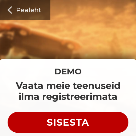
Pealeht
DEMO
Vaata meie teenuseid
ilma registreerimata
SISESTA