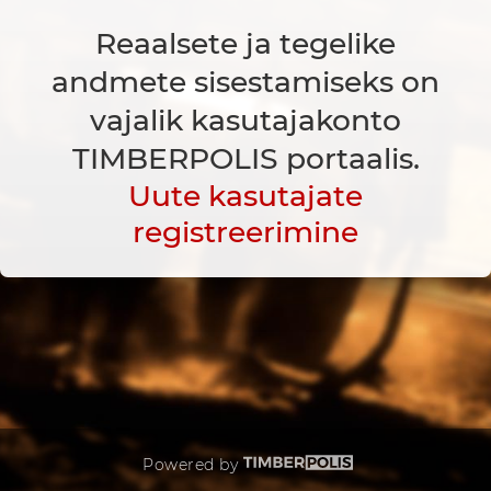
Reaalsete ja tegelike
andmete sisestamiseks on
vajalik kasutajakonto
TIMBERPOLIS portaalis.
Uute kasutajate
registreerimine
Powered by