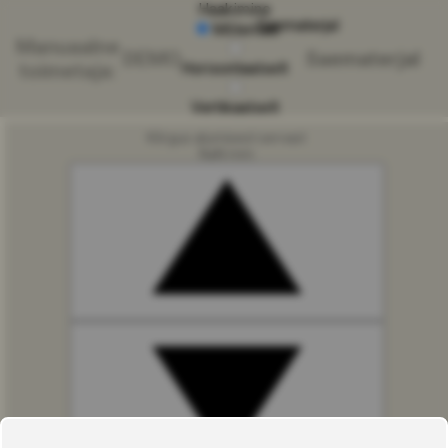
Haakimine
Saematerjal
Mõlemad
Manuaalne
DEMO
Saematerjal
toimetaja:
Horisontaalselt
Vertikaalselt
Kõrgus alumisest servast
NaN mm