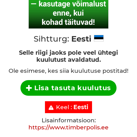
Sihtturg:
Eesti
Selle riigi jaoks pole veel ühtegi
kuulutust avaldatud.
Ole esimese, kes siia kuulutuse postitad!
Lisa tasuta kuulutus
Keel :
Eesti
Lisainformatsioon:
https://www.timberpolis.ee