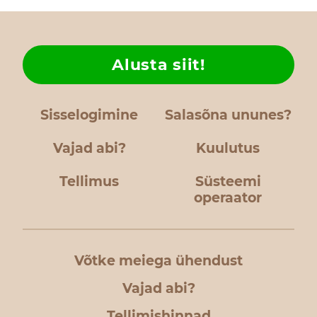
Alusta siit!
Sisselogimine
Salasõna ununes?
Vajad abi?
Kuulutus
Tellimus
Süsteemi
operaator
Võtke meiega ühendust
Vajad abi?
Tellimishinnad