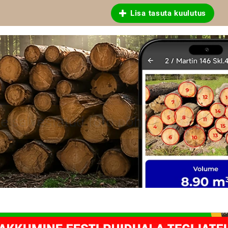
Lisa tasuta kuulutus
ja saematerjali mõõtmiseks