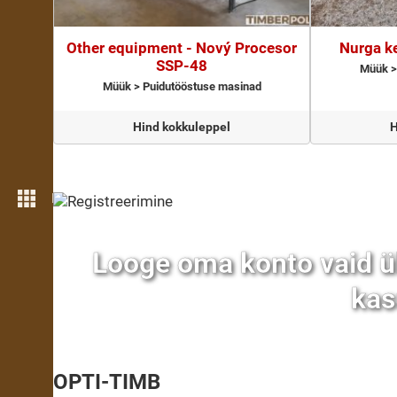
Other equipment - Nový Procesor
Nurga k
SSP-48
Müük >
Müük > Puidutööstuse masinad
Hind kokkuleppel
H
Rohkem funktsioone
Looge oma konto vaid ü
kas
OPTI-TIMB