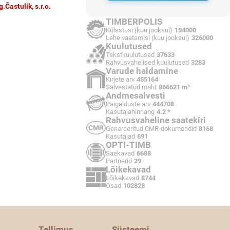
g.Častulík, s.r.o.
TIMBERPOLIS
Külastusi (kuu jooksul)
194000
Lehe vaatamisi (kuu jooksul)
326000
Kuulutused
Tekstkuulutused
37633
Rahvusvahelised kuulutused
3283
Varude haldamine
Kirjete arv
455164
Salvestatud maht
866621 m³
Andmesalvesti
Paigalduste arv
444708
Kasutajahinnang
4.2 *
Rahvusvaheline saatekiri
Genereeritud CMR-dokumendid
8168
Kasutajad
691
OPTI-TIMB
Saekavad
6688
Partnerid
29
Lõikekavad
Lõikekavad
8744
Osad
102828
Tellimus
Süsteemi