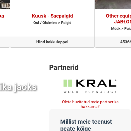
ka
Kuusk - Saepalgid
Other equi
JABŁO
Ost / Otsimine > Palgid
Müük > Pui
Hind kokkuleppel
45366
Partnerid
ika jaoks
Olete huvitatud meie partneriks
hakkama?
Millist meie teenust
peate kõige