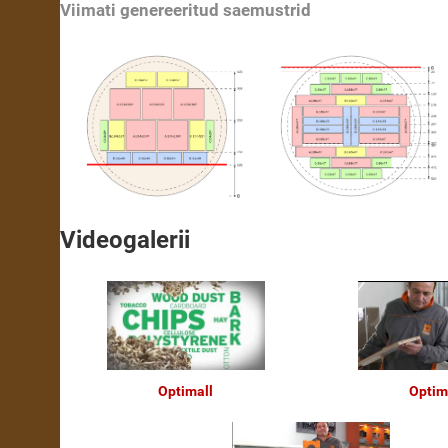
Viimati genereeritud saemustrid
Videogalerii
Optimall
Optim