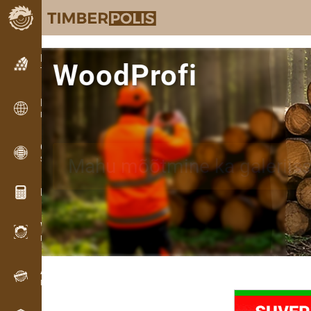
Kuulutused
WoodProfi
Tekstkuulutused
Kuulutused
Rahvusvahelised kuulutused
OPTI-TIMB
AI-rakendus puidu, palkide 
Saekavad
Puidu kalkulaatorid
WoodProfi
Puidumaht AI-ga
Andmesalvesti
Puidu inventuur välitöödel