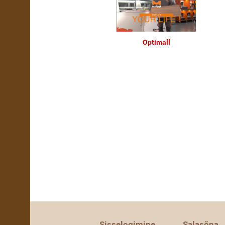
Optimall
Sisselogimine
Salasõna