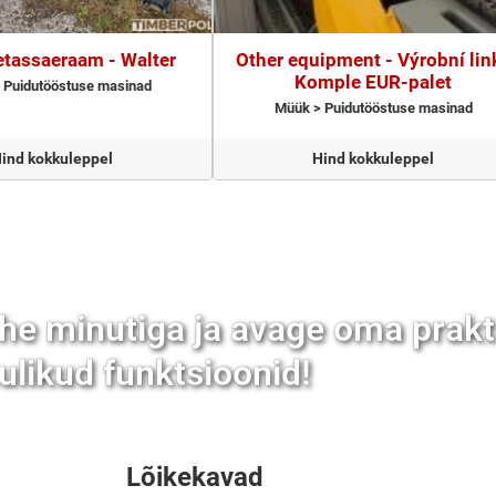
etassaeraam - Walter
Other equipment - Výrobní lin
Komple EUR-palet
 Puidutööstuse masinad
Müük > Puidutööstuse masinad
ind kokkuleppel
Hind kokkuleppel
he minutiga ja avage oma prakt
ulikud funktsioonid!
Lõikekavad