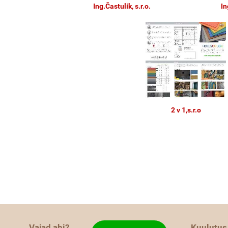
Ing.Častulík, s.r.o.
In
2 v 1,s.r.o
Vajad abi?
Kuulutus