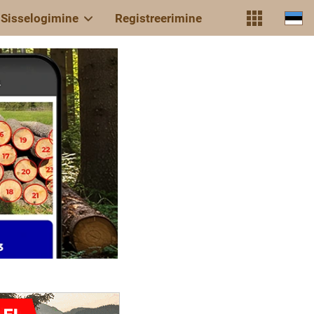
Sisselogimine
Registreerimine
TIMBERPOLIS
uue
põlvkonna
jaoks
Internet puidu
lõhnaga