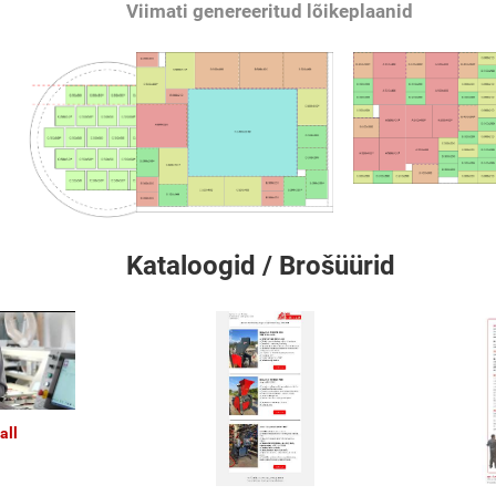
Viimati genereeritud lõikeplaanid
Kataloogid / Brošüürid
all