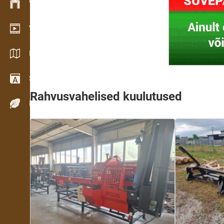
Varude haldamine
Videogalerii
Kataloogid / Brošüürid
Sõnastik
Rahvusvahelised kuulutused
Puiduliigid