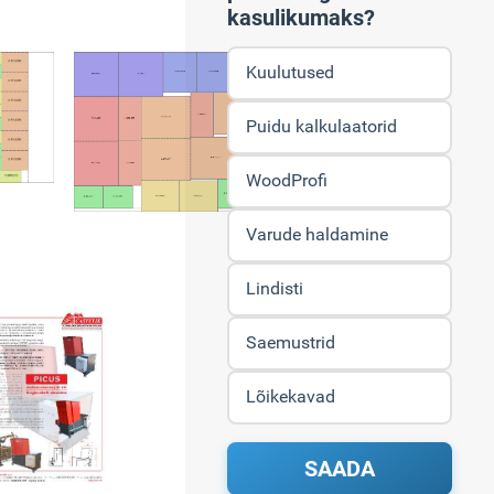
kasulikumaks?
Kuulutused
Puidu kalkulaatorid
WoodProfi
Varude haldamine
Lindisti
Saemustrid
Lõikekavad
SAADA