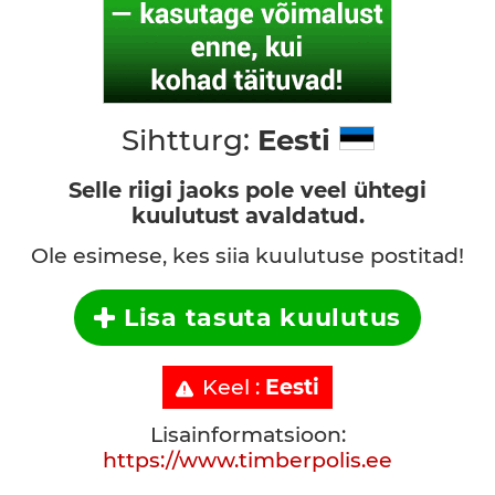
Sihtturg:
Eesti
Selle riigi jaoks pole veel ühtegi
kuulutust avaldatud.
Ole esimese, kes siia kuulutuse postitad!
Lisa tasuta kuulutus
Keel :
Eesti
Lisainformatsioon:
https://www.timberpolis.ee