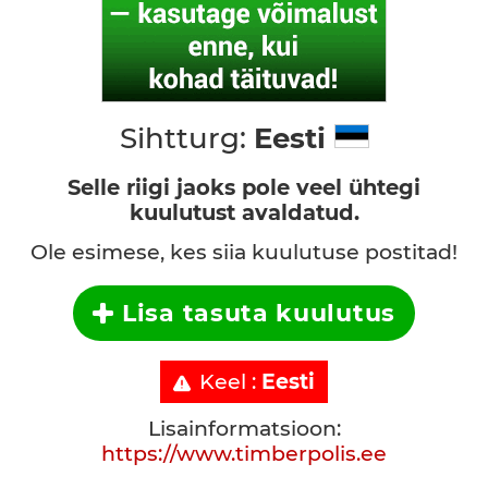
Sihtturg:
Eesti
Selle riigi jaoks pole veel ühtegi
kuulutust avaldatud.
Ole esimese, kes siia kuulutuse postitad!
Lisa tasuta kuulutus
Keel :
Eesti
Lisainformatsioon:
https://www.timberpolis.ee