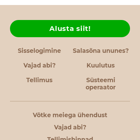
Alusta siit!
Sisselogimine
Salasõna ununes?
Vajad abi?
Kuulutus
Tellimus
Süsteemi
operaator
Võtke meiega ühendust
Vajad abi?
Tellimishinnad