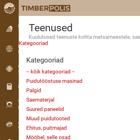
Teenused
Kuulutused
Tekstkuulutused
Kuulutused teenuste kohta metsameestele, saeves
Kategooriad
Kuulutused
Rahvusvahelised kuulutused
Kategooriad
OPTI-TIMB
-- kõik kategooriad --
Saekavad
Puidutööstuse masinad
Puidu kalkulaatorid
Palgid
Saematerjal
WoodProfi
Puidumaht AI-ga
Suured paneelid
Muud puidutooted
Andmesalvesti
Ehitus, puitmajad
Puidu inventuur välitöödel
Mööbel, selle osad