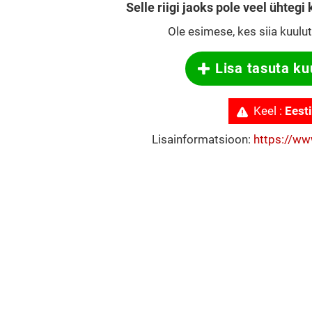
Selle riigi jaoks pole veel ühtegi
Ole esimese, kes siia kuulu
Lisa tasuta ku
Keel :
Eesti
Lisainformatsioon:
https://ww