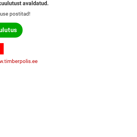
 kuulutust avaldatud.
tuse postitad!
ulutus
w.timberpolis.ee