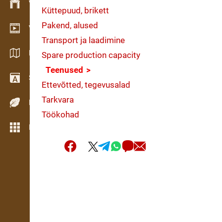
Varude haldamine
Küttepuud, brikett
Pakend, alused
Videogalerii
Transport ja laadimine
Kataloogid / Brošüürid
Spare production capacity
Teenused
Sõnastik
Ettevõtted, tegevusalad
Tarkvara
Puiduliigid
Töökohad
Rohkem funktsioone