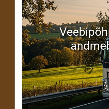
Veebipõh
andme