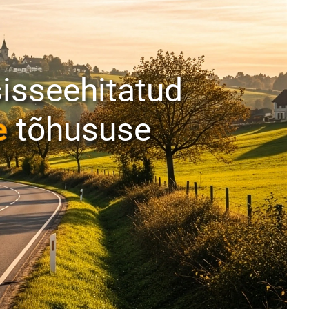
isseehitatud
e
tõhususe