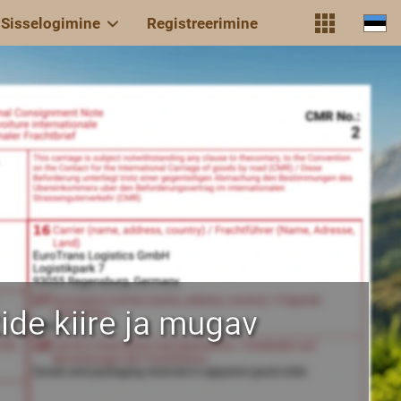
Sisselogimine
Registreerimine
e kiire ja mugav