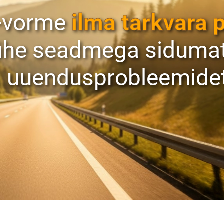
-vorme
ilma tarkvara 
ühe seadmega sidumat
uuendusprobleemide