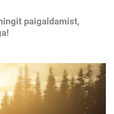
mingit paigaldamist,
ga!