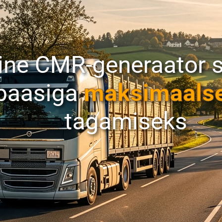
ine CMR-generaator s
baasiga
maksimaals
tagamiseks