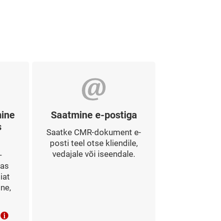
ine
Saatmine e-postiga
s
Saatke CMR-dokument e-
posti teel otse kliendile,
vedajale või iseendale.
-
gas
iat
ine,