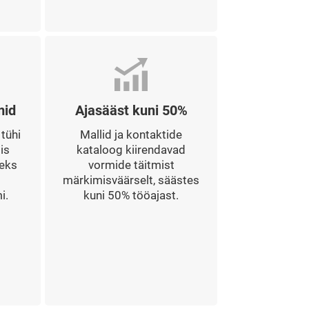
mid
Ajasääst kuni 50%
 tühi
Mallid ja kontaktide
is
kataloog kiirendavad
seks
vormide täitmist
märkimisväärselt, säästes
i.
kuni 50% tööajast.