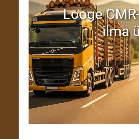
Looge CMR
ilma 