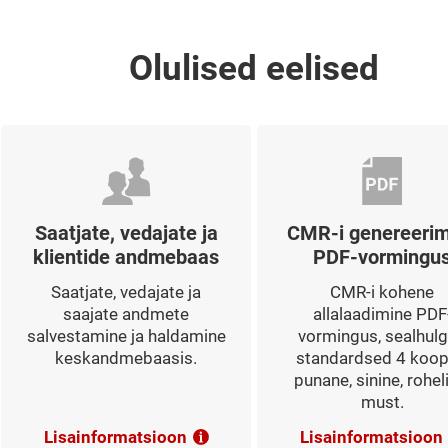
Olulised eelised
Saatjate, vedajate ja
CMR-i genereerim
klientide andmebaas
PDF-vormingu
Saatjate, vedajate ja
CMR-i kohene
saajate andmete
allalaadimine PDF
salvestamine ja haldamine
vormingus, sealhul
keskandmebaasis.
standardsed 4 koop
punane, sinine, rohel
must.
Lisainformatsioon
Lisainformatsioon