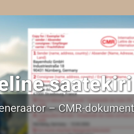
line saatekiri
neraator – CMR-dokumentid