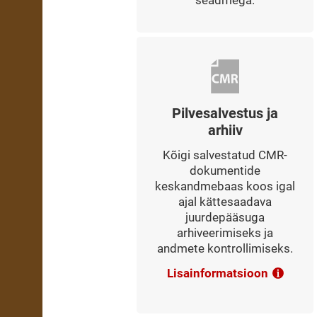
seadmega.
Pilvesalvestus ja
arhiiv
Kõigi salvestatud CMR-
dokumentide
keskandmebaas koos igal
ajal kättesaadava
juurdepääsuga
arhiveerimiseks ja
andmete kontrollimiseks.
Lisainformatsioon