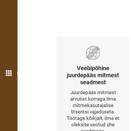
Veebipõhine
Rohkem funktsioone
juurdepääs mitmest
seadmest
Juurdepääs mitmest
arvutist korraga ilma
mitmekasutajalise
litsentsi vajaduseta.
Töötage kõikjalt, ilma et
oleksite seotud ühe