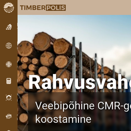
Kuulutused
Tekstkuulutused
Kuulutused
Rahvusvahelised kuulutused
OPTI-TIMB
Saekavad
Rahvusvahe
Puidu kalkulaatorid
WoodProfi
Puidumaht AI-ga
Veebipõhine CMR-ge
Andmesalvesti
koostamine
Puidu inventuur välitöödel