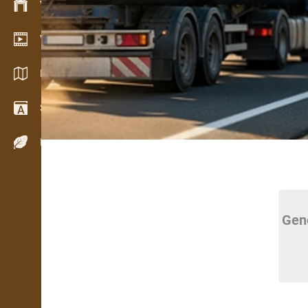
Varude haldamine
Videogalerii
Kataloogid / Brošüürid
Sõnastik
Puiduliigid
Gen