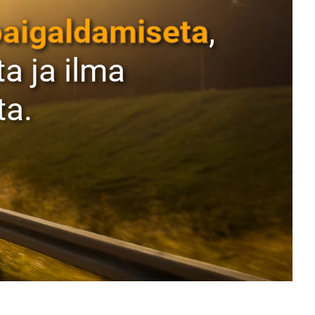
paigaldamiseta
,
a ja ilma
ta.