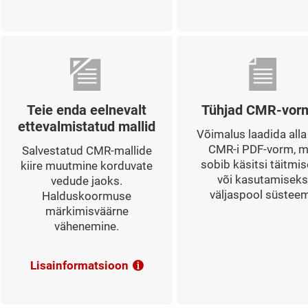
Teie enda eelnevalt
Tühjad CMR-vor
ettevalmistatud mallid
Võimalus laadida alla
CMR-i PDF-vorm, m
Salvestatud CMR-mallide
sobib käsitsi täitmi
kiire muutmine korduvate
või kasutamiseks
vedude jaoks.
väljaspool süsteem
Halduskoormuse
märkimisväärne
vähenemine.
Lisainformatsioon