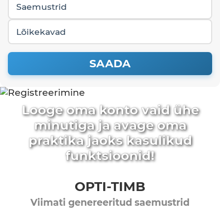
Saemustrid
Lõikekavad
SAADA
Looge oma konto vaid ühe
minutiga ja avage oma
praktika jaoks kasulikud
funktsioonid!
OPTI-TIMB
Viimati genereeritud saemustrid