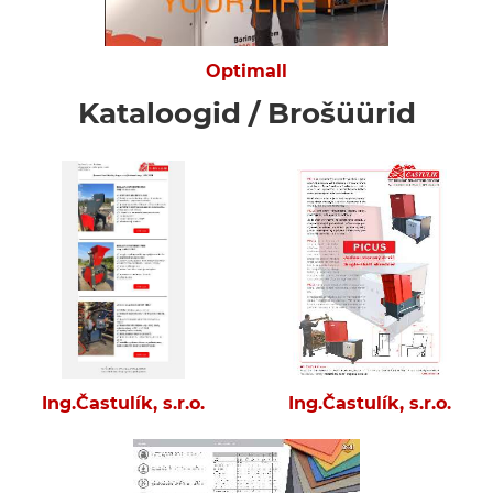
Optimall
Kataloogid / Brošüürid
Ing.Častulík, s.r.o.
Ing.Častulík, s.r.o.