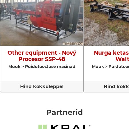
Other equipment - Nový
Nurga ketas
Procesor SSP-48
Walt
Müük > Puidutööstuse masinad
Müük > Puidutöö
Hind kokkuleppel
Hind kokk
Partnerid