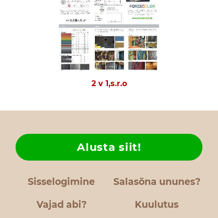
2 v 1,s.r.o
Alusta siit!
Sisselogimine
Salasõna ununes?
Vajad abi?
Kuulutus