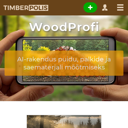
WoodProfi
AI-rakendus puidu, palkide ja
saematerjali mõõtmiseks