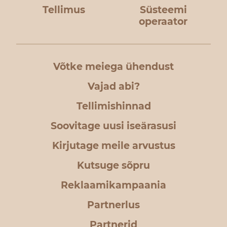
Tellimus
Süsteemi
operaator
Võtke meiega ühendust
Vajad abi?
Tellimishinnad
Soovitage uusi iseärasusi
Kirjutage meile arvustus
Kutsuge sõpru
Reklaamikampaania
Partnerlus
Partnerid