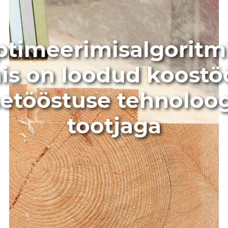
timeerimisalgoritm
is on loodud koostö
etööstuse tehnoloo
tootjaga