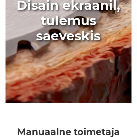
Disain ekraanil,
tulemus
saeveskis
Manuaalne toimetaja