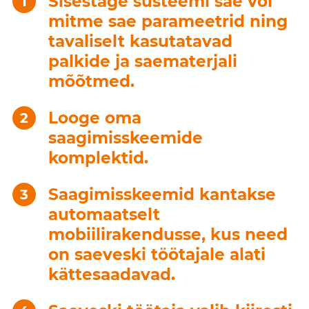
Sisestage süsteemi sae või
mitme sae parameetrid ning
tavaliselt kasutatavad
palkide ja saematerjali
mõõtmed.
Looge oma
saagimisskeemide
komplektid.
Saagimisskeemid kantakse
automaatselt
mobiilirakendusse, kus need
on saeveski töötajale alati
kättesaadavad.