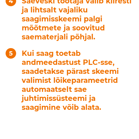
Saeveski töötaja valib kiiresti
ja lihtsalt vajaliku
saagimisskeemi palgi
mõõtmete ja soovitud
saematerjali põhjal.
Kui saag toetab
andmeedastust PLC-sse,
saadetakse pärast skeemi
valimist lõikeparameetrid
automaatselt sae
juhtimissüsteemi ja
saagimine võib alata.