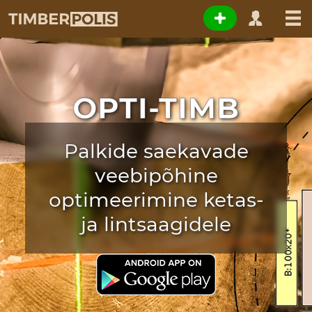
OPTI-TIMB
Palkide saekavade
veebipõhine
optimeerimine ketas-
ja lintsaagidele