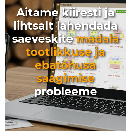
Aitame kiiresti ja
lihtsalt lahendada
saeveskite
madala
tootlikkuse ja
ebatõhusa
saagimise
probleeme