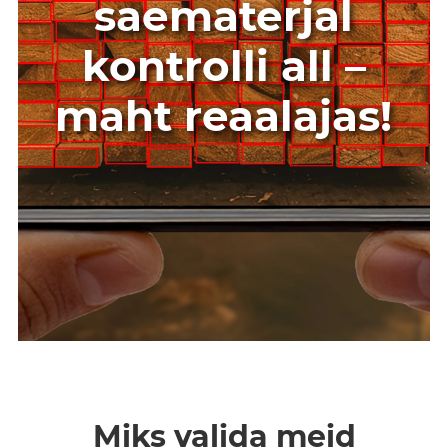
saematerjal
kontrolli all –
maht reaalajas!
Miks valida meid