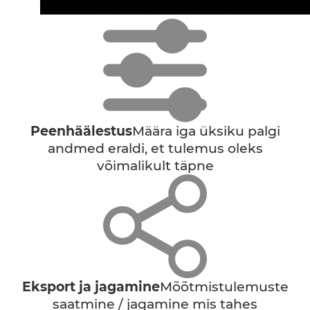
Peenhäälestus
Määra iga üksiku palgi
andmed eraldi, et tulemus oleks
võimalikult täpne
Eksport ja jagamine
Mõõtmistulemuste
saatmine / jagamine mis tahes