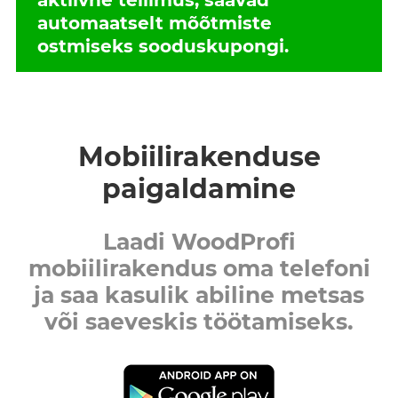
aktiivne tellimus, saavad
automaatselt mõõtmiste
ostmiseks sooduskupongi.
Mobiilirakenduse
paigaldamine
Laadi WoodProfi
mobiilirakendus oma telefoni
ja saa kasulik abiline metsas
või saeveskis töötamiseks.