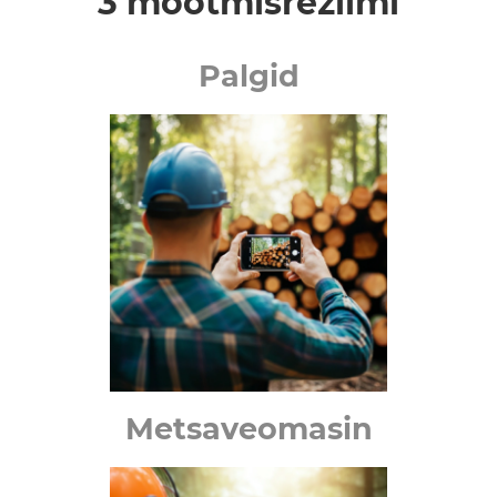
3 mõõtmisrežiimi
Palgid
Metsaveomasin