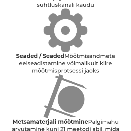
suhtluskanali kaudu
Seaded / Seaded
Mõõtmisandmete
eelseadistamine võimalikult kiire
mõõtmisprotsessi jaoks
Metsamaterjali mõõtmine
Palgimahu
arvutamine kuni 21 meetodi abil, mida