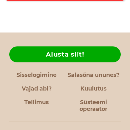
Alusta siit!
Sisselogimine
Salasõna ununes?
Vajad abi?
Kuulutus
Tellimus
Süsteemi
operaator