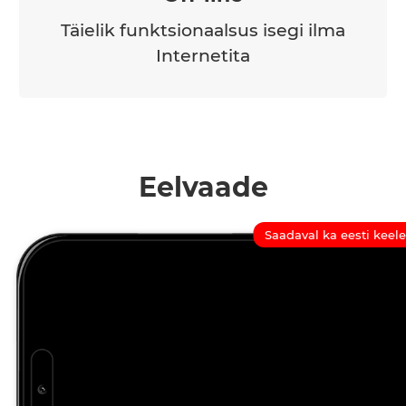
Täielik funktsionaalsus isegi ilma
Internetita
Eelvaade
Saadaval ka eesti keele