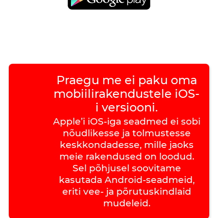
Praegu me ei paku oma
mobiilirakendustele iOS-
i versiooni.
Apple’i iOS-iga seadmed ei sobi
nõudlikesse ja tolmustesse
keskkondadesse, mille jaoks
meie rakendused on loodud.
Sel põhjusel soovitame
kasutada Android-seadmeid,
eriti vee- ja põrutuskindlaid
mudeleid.