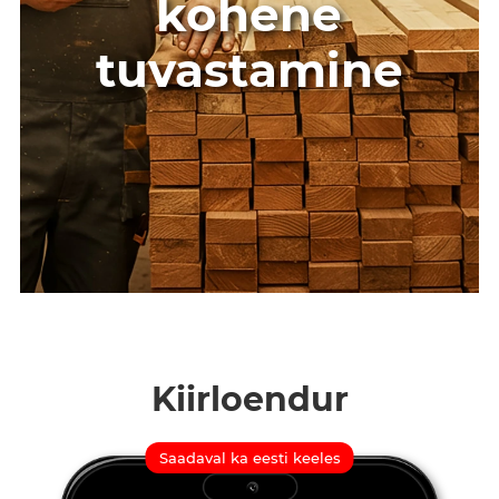
kohene
tuvastamine
Kiirloendur
Saadaval ka eesti keeles