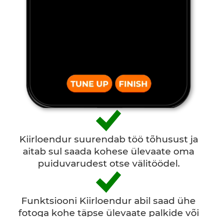
Kiirloendur suurendab töö tõhusust ja
aitab sul saada kohese ülevaate oma
puiduvarudest otse välitöödel.
Funktsiooni Kiirloendur abil saad ühe
fotoga kohe täpse ülevaate palkide või