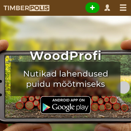
WoodProfi
Nutikad lahendused
puidu mõõtmiseks