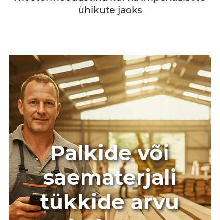
ühikute jaoks
Palkide või
saematerjali
tükkide arvu