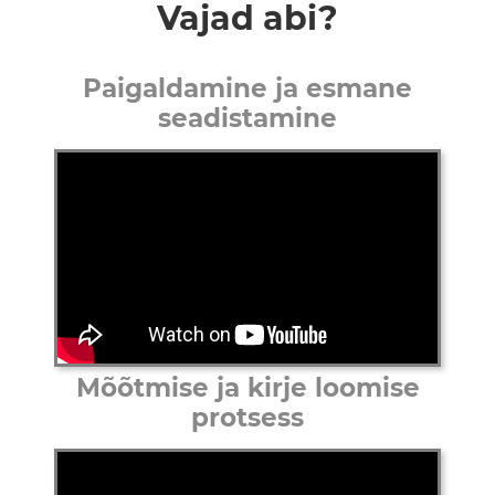
Vajad abi?
Paigaldamine ja esmane
seadistamine
Mõõtmise ja kirje loomise
protsess