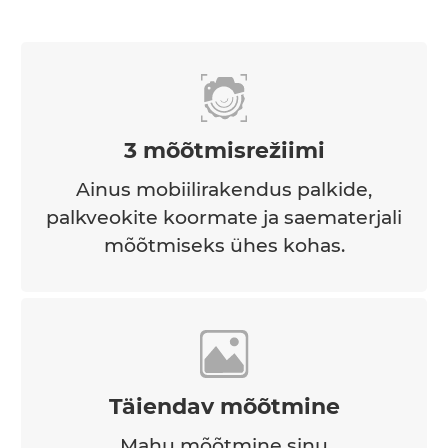
3 mõõtmisrežiimi
Ainus mobiilirakendus palkide,
palkveokite koormate ja saematerjali
mõõtmiseks ühes kohas.
Täiendav mõõtmine
Mahu mõõtmine sinu