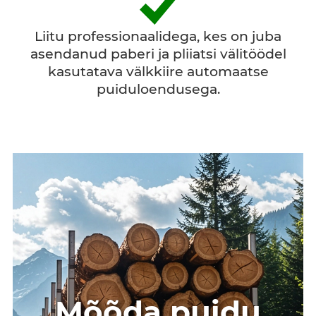
Liitu professionaalidega, kes on juba
asendanud paberi ja pliiatsi välitöödel
kasutatava välkkiire automaatse
puiduloendusega.
Mõõda puidu