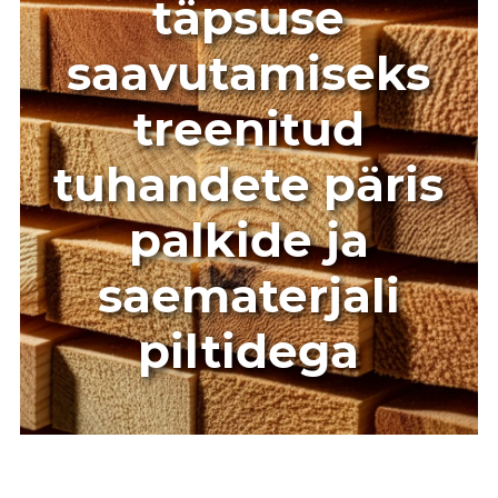
täpsuse
saavutamiseks
treenitud
tuhandete päris
palkide ja
saematerjali
piltidega