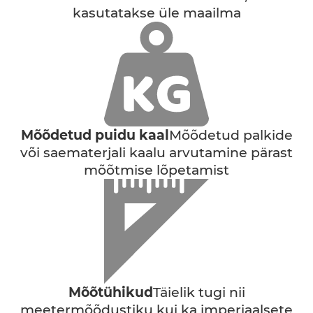
kasutatakse üle maailma
Mõõdetud puidu kaal
Mõõdetud palkide
või saematerjali kaalu arvutamine pärast
mõõtmise lõpetamist
Mõõtühikud
Täielik tugi nii
meetermõõdustiku kui ka imperiaalsete