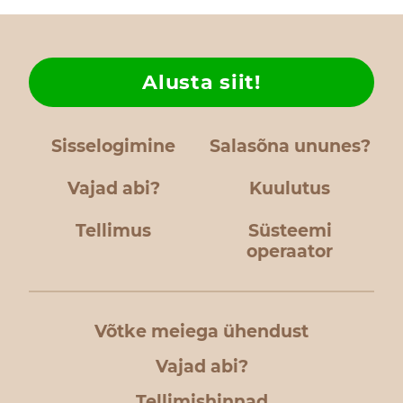
Alusta siit!
Sisselogimine
Salasõna ununes?
Vajad abi?
Kuulutus
Tellimus
Süsteemi
operaator
Võtke meiega ühendust
Vajad abi?
Tellimishinnad