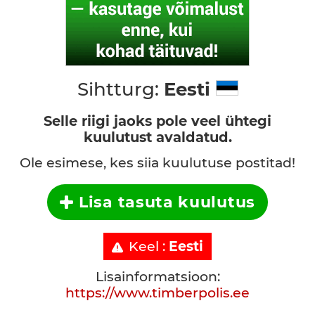
Sihtturg:
Eesti
Selle riigi jaoks pole veel ühtegi
kuulutust avaldatud.
Ole esimese, kes siia kuulutuse postitad!
Lisa tasuta kuulutus
Keel :
Eesti
Lisainformatsioon:
https://www.timberpolis.ee