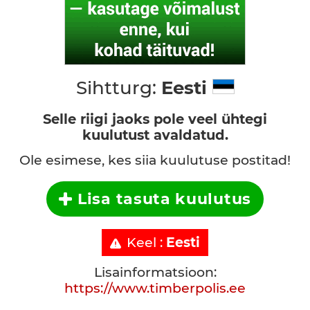
Sihtturg:
Eesti
Selle riigi jaoks pole veel ühtegi
kuulutust avaldatud.
Ole esimese, kes siia kuulutuse postitad!
Lisa tasuta kuulutus
Keel :
Eesti
Lisainformatsioon:
https://www.timberpolis.ee