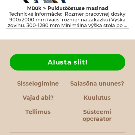
Müük > Puidutööstuse masinad
Technické informácie: Rozmer pracovnej dosky:
900x2000 mm (väčší rozmer na zakázku) Výška
zdvihu: 300-1280 mm Minimálna výška stola po …
Alusta siit!
Sisselogimine
Salasõna ununes?
Vajad abi?
Kuulutus
Tellimus
Süsteemi
operaator