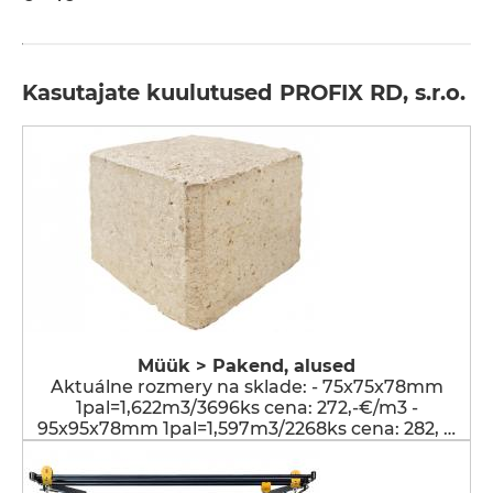
Kasutajate kuulutused PROFIX RD, s.r.o.
Müük > Pakend, alused
Aktuálne rozmery na sklade: - 75x75x78mm
1pal=1,622m3/3696ks cena: 272,-€/m3 -
95x95x78mm 1pal=1,597m3/2268ks cena: 282, …