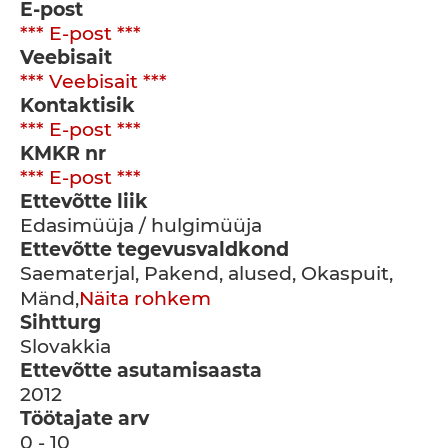
E-post
*** E-post ***
Veebisait
*** Veebisait ***
Kontaktisik
*** E-post ***
KMKR nr
*** E-post ***
Ettevõtte liik
Edasimüüja / hulgimüüja
Ettevõtte tegevusvaldkond
Saematerjal, Pakend, alused, Okaspuit,
Mänd,
Näita rohkem
Sihtturg
Slovakkia
Ettevõtte asutamisaasta
2012
Töötajate arv
0 - 10