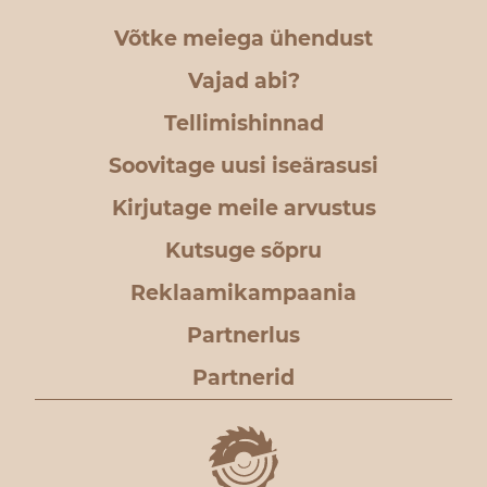
Võtke meiega ühendust
Vajad abi?
Tellimishinnad
Soovitage uusi iseärasusi
Kirjutage meile arvustus
Kutsuge sõpru
Reklaamikampaania
Partnerlus
Partnerid