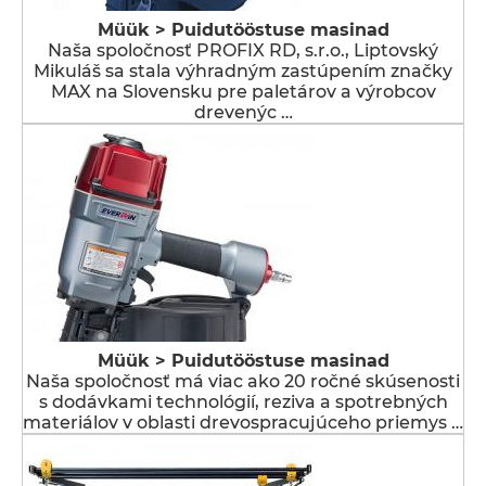
Müük > Puidutööstuse masinad
Naša spoločnosť PROFIX RD, s.r.o., Liptovský
Mikuláš sa stala výhradným zastúpením značky
MAX na Slovensku pre paletárov a výrobcov
drevenýc …
Müük > Puidutööstuse masinad
Naša spoločnosť má viac ako 20 ročné skúsenosti
s dodávkami technológií, reziva a spotrebných
materiálov v oblasti drevospracujúceho priemys …