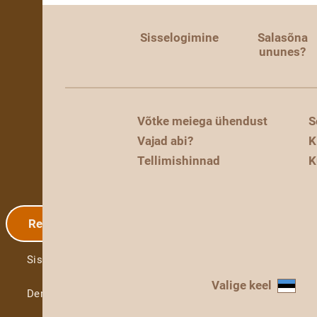
Sisselogimine
Salasõna
ununes?
Võtke meiega ühendust
S
Vajad abi?
K
Tellimishinnad
K
Registreerimine
Sisselogimine
Valige keel
Demo