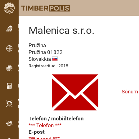
Kuulutused
Malenica s.r.o.
Tekstkuulutused
Pružina
Kuulutused
Pružina
01822
Rahvusvahelised kuulutused
Slovakkia
OPTI-TIMB
Registreeritud : 2018
Saekavad
Puidu kalkulaatorid
Sõnum
WoodProfi
Puidumaht AI-ga
Telefon / mobiiltelefon
Andmesalvesti
*** Telefon ***
Puidu inventuur välitöödel
E-post
*** E-post ***