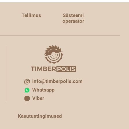
Tellimus
Süsteemi
operaator
info@timberpolis.com
Whatsapp
Viber
Kasutustingimused