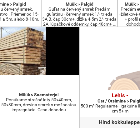
imine > Palgid
Müük > Palgid
Müük >
nu červený smrek,
Guľatina červený smrek Predám
Predám eu
tvo . Priemer od 15-
guľatinu - červený smrek 1/- trieda
-žiletkové 
4 a 5m, alebo 8-10m.
3A,B, čap 30cm+, dĺžka 4-5m 2/- trieda
+ profil
2A, lúpačkové oddemky, čap 40cm+ …
dohodo
Müük > Saematerjal
Lehis -
Ponúkame strešné laty 50x40mm,
Ost / Otsimine > Palg
50x30mm, drevina smrek s možnosťou
500 m³ Regulaarne - igakuine II
impregnácie. Cena dohodou
cm 5+ m
Hind kokkuleppe