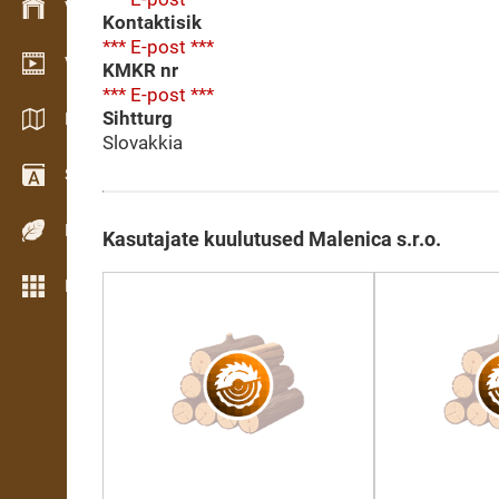
Varude haldamine
Kontaktisik
*** E-post ***
Videogalerii
KMKR nr
*** E-post ***
Sihtturg
Kataloogid / Brošüürid
Slovakkia
Sõnastik
Puiduliigid
Kasutajate kuulutused Malenica s.r.o.
Rohkem funktsioone