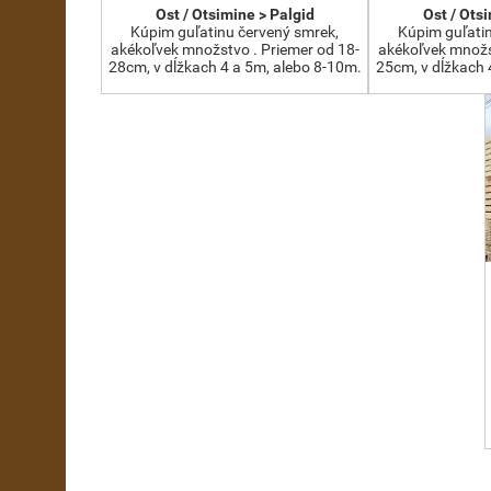
Ost / Otsimine > Palgid
Ost / Ots
Kúpim guľatinu červený smrek,
Kúpim guľati
akékoľvek množstvo . Priemer od 18-
akékoľvek množs
28cm, v dĺžkach 4 a 5m, alebo 8-10m.
25cm, v dĺžkach 