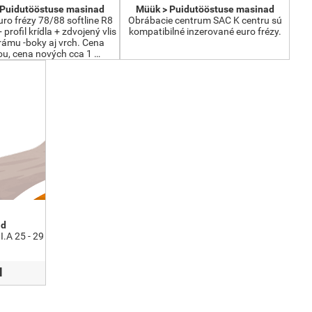
 Puidutööstuse masinad
Müük > Puidutööstuse masinad
ro frézy 78/88 softline R8
Obrábacie centrum SAC K centru sú
+ profil krídla + zdvojený vlis
kompatibilné inzerované euro frézy.
 rámu -boky aj vrch. Cena
u, cena nových cca 1 …
id
I.A 25 - 29
l