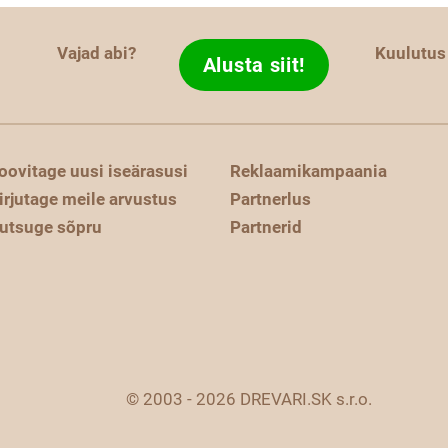
Vajad abi?
Kuulutus
Alusta siit!
oovitage uusi iseärasusi
Reklaamikampaania
irjutage meile arvustus
Partnerlus
utsuge sõpru
Partnerid
© 2003 - 2026 DREVARI.SK s.r.o.