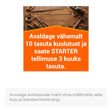
Arvutage küttepuude maht virna mõõtmete, selle
kuju ja ladustamisviisi järgi.