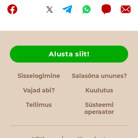
Alusta siit!
Sisselogimine
Salasõna ununes?
Vajad abi?
Kuulutus
Tellimus
Süsteemi
operaator