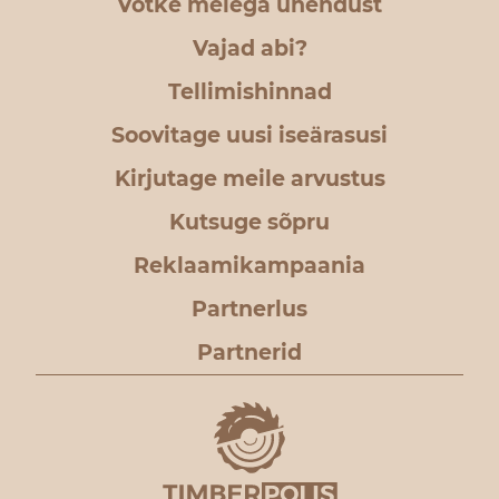
Võtke meiega ühendust
Vajad abi?
Tellimishinnad
Soovitage uusi iseärasusi
Kirjutage meile arvustus
Kutsuge sõpru
Reklaamikampaania
Partnerlus
Partnerid