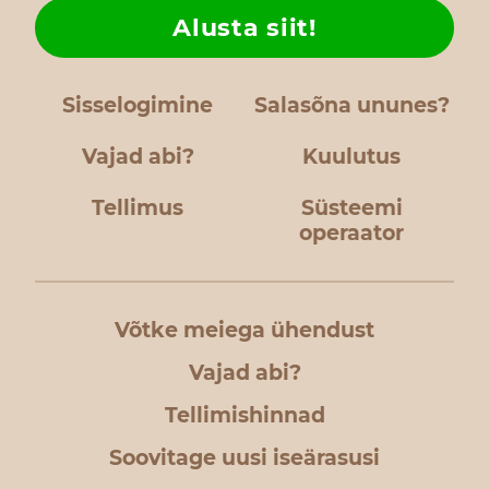
Alusta siit!
Sisselogimine
Salasõna ununes?
Vajad abi?
Kuulutus
Tellimus
Süsteemi
operaator
Võtke meiega ühendust
Vajad abi?
Tellimishinnad
Soovitage uusi iseärasusi