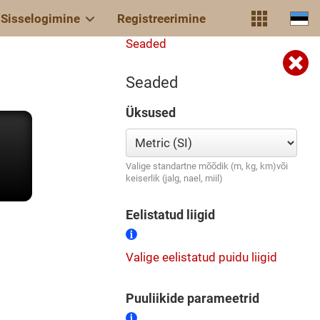
Sisselogimine
Registreerimine
Seaded
Seaded
Üksused
Valige standartne mõõdik (m, kg, km)või
keiserlik (jalg, nael, miil)
Eelistatud liigid
Valige eelistatud puidu liigid
Puuliikide parameetrid