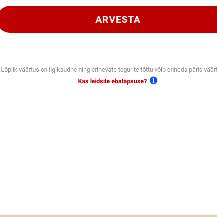
ARVESTA
Lõplik väärtus on ligikaudne ning erinevate tegurite tõttu võib erineda päris väär
Kas leidsite ebatäpsuse?