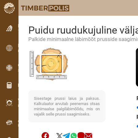
Kuulutused
Puidu ruudukujuline välj
Tekstkuulutused
Palkide minimaalne läbimõõt prusside saagim
Kuulutused
Rahvusvahelised kuulutused
OPTI-TIMB
Saekavad
Puidu kalkulaatorid
Sisestage prussi laius ja paksus.
WoodProfi
Kalkulaator arvutab peenemas otsas
Puidumaht AI-ga
minimaalse palgiläbimõõdu, mis on
vajalik selle prussi saagimiseks.
Andmesalvesti
Puidu inventuur välitöödel