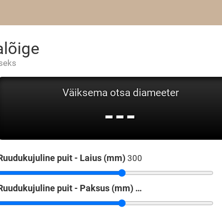
alõige
iseks
Väiksema otsa diameeter
---
Ruudukujuline puit - Laius (mm)
Ruudukujuline puit - Paksus (mm)