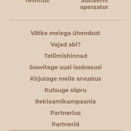
Tellimus
Süsteemi
operaator
Võtke meiega ühendust
Vajad abi?
Tellimishinnad
Soovitage uusi iseärasusi
Kirjutage meile arvustus
Kutsuge sõpru
Reklaamikampaania
Partnerlus
Partnerid