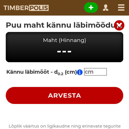
Puu maht kännu läbimõõdu järgi
Maht (Hinnang)
---
Kännu läbimõõt - d
(cm)
0.2
ARVESTA
Lõplik väärtus on ligikaudne ning erinevate tegurite