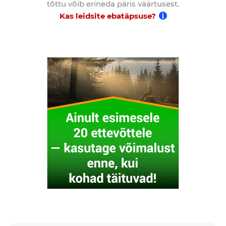
tõttu võib erineda päris väärtusest.
Kas leidsite ebatäpsuse?