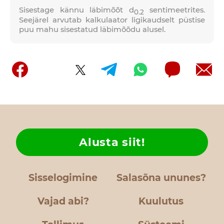
Sisestage kännu läbimõõt d
sentimeetrites.
0.2
Seejärel arvutab kalkulaator ligikaudselt püstise
puu mahu sisestatud läbimõõdu alusel.
Alusta siit!
Sisselogimine
Salasõna ununes?
Vajad abi?
Kuulutus