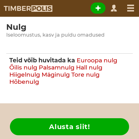
Nulg
Iseloomustus, kasv ja puidu omadused
Teid võib huvitada ka
Euroopa nulg
Õilis nulg
Palsamnulg
Hall nulg
Hiigelnulg
Mäginulg
Tore nulg
Hõbenulg
Alusta siit!