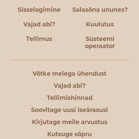
Sisselogimine
Salasõna ununes?
Vajad abi?
Kuulutus
Tellimus
Süsteemi
operaator
Võtke meiega ühendust
Vajad abi?
Tellimishinnad
Soovitage uusi iseärasusi
Kirjutage meile arvustus
Kutsuge sõpru