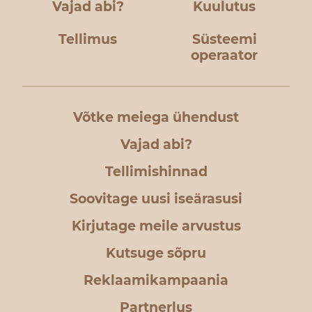
Vajad abi?
Kuulutus
Tellimus
Süsteemi
operaator
Võtke meiega ühendust
Vajad abi?
Tellimishinnad
Soovitage uusi iseärasusi
Kirjutage meile arvustus
Kutsuge sõpru
Reklaamikampaania
Partnerlus