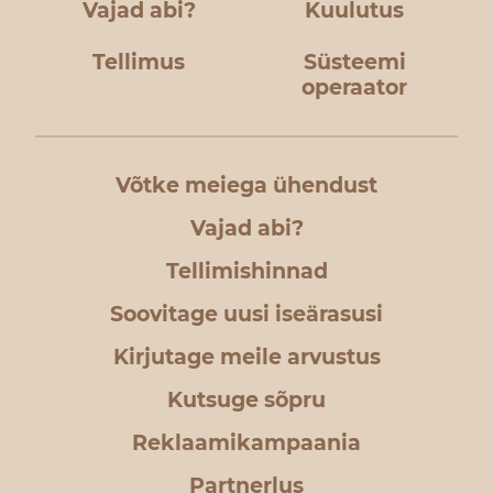
Vajad abi?
Kuulutus
Tellimus
Süsteemi
operaator
Võtke meiega ühendust
Vajad abi?
Tellimishinnad
Soovitage uusi iseärasusi
Kirjutage meile arvustus
Kutsuge sõpru
Reklaamikampaania
Partnerlus