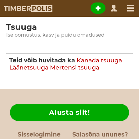
Tsuuga
Iseloomustus, kasv ja puidu omadused
Teid võib huvitada ka
Kanada tsuuga
Läänetsuuga
Mertensi tsuuga
Alusta siit!
Sisselogimine
Salasõna ununes?