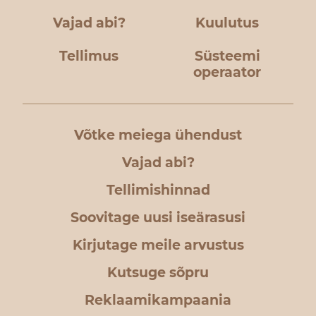
Vajad abi?
Kuulutus
Tellimus
Süsteemi
operaator
Võtke meiega ühendust
Vajad abi?
Tellimishinnad
Soovitage uusi iseärasusi
Kirjutage meile arvustus
Kutsuge sõpru
Reklaamikampaania