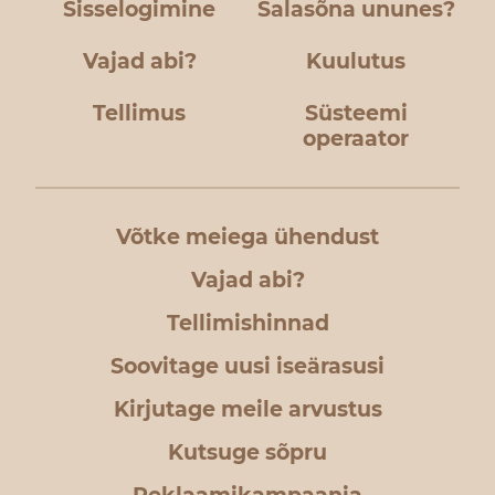
Sisselogimine
Salasõna ununes?
Vajad abi?
Kuulutus
Tellimus
Süsteemi
operaator
Võtke meiega ühendust
Vajad abi?
Tellimishinnad
Soovitage uusi iseärasusi
Kirjutage meile arvustus
Kutsuge sõpru