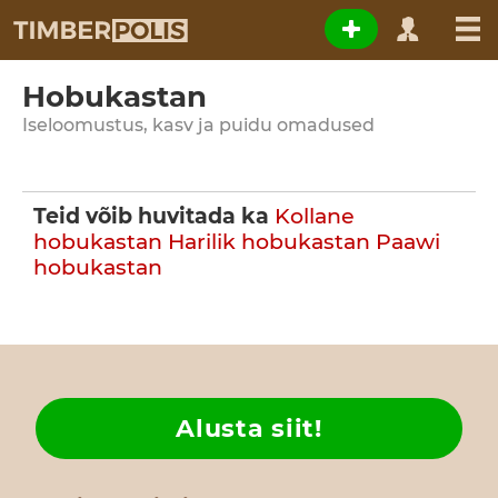
Hobukastan
Iseloomustus, kasv ja puidu omadused
Teid võib huvitada ka
Kollane
hobukastan
Harilik hobukastan
Paawi
hobukastan
Alusta siit!