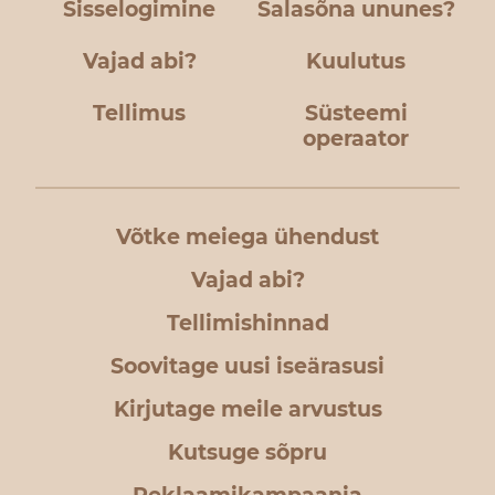
Sisselogimine
Salasõna ununes?
Vajad abi?
Kuulutus
Tellimus
Süsteemi
operaator
Võtke meiega ühendust
Vajad abi?
Tellimishinnad
Soovitage uusi iseärasusi
Kirjutage meile arvustus
Kutsuge sõpru