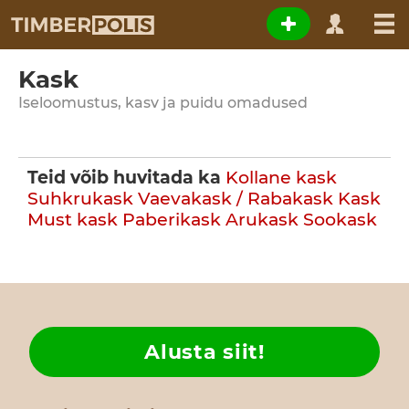
Kask
Iseloomustus, kasv ja puidu omadused
Teid võib huvitada ka
Kollane kask
Suhkrukask
Vaevakask / Rabakask
Kask
Must kask
Paberikask
Arukask
Sookask
Alusta siit!