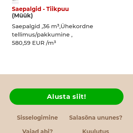
Saepalgid - Tiikpuu
(Müük)
Saepalgid ,36 m³,Ühekordne
tellimus/pakkumine ,
580,59 EUR /m³
Alusta siit!
Sisselogimine
Salasõna ununes?
Vajad abi?
Kuulutus