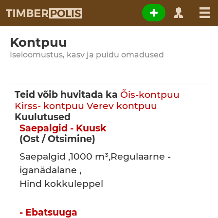
Kontpuu
Iseloomustus, kasv ja puidu omadused
Teid võib huvitada ka
Õis-kontpuu
Kirss- kontpuu
Verev kontpuu
Kuulutused
Saepalgid - Kuusk
(Ost / Otsimine)
Saepalgid ,1000 m³,Regulaarne -
iganädalane ,
Hind kokkuleppel
- Ebatsuuga