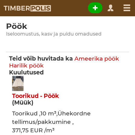
Pöök
Iseloomustus, kasv ja puidu omadused
Teid võib huvitada ka
Ameerika pöök
Harilik pöök
Kuulutused
Toorikud - Pöök
(Müük)
Toorikud ,10 m³,Ühekordne
tellimus/pakkumine ,
371,75 EUR /m³