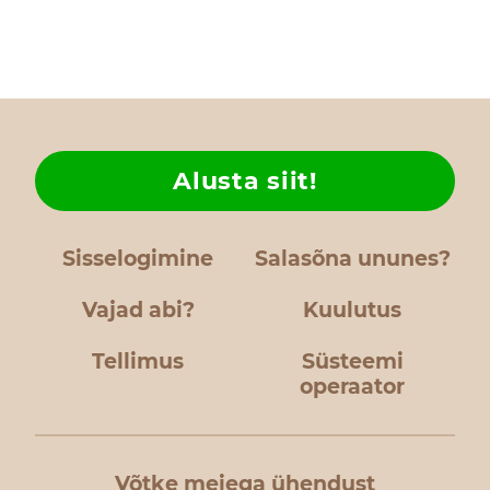
Alusta siit!
Sisselogimine
Salasõna ununes?
Vajad abi?
Kuulutus
Tellimus
Süsteemi
operaator
Võtke meiega ühendust