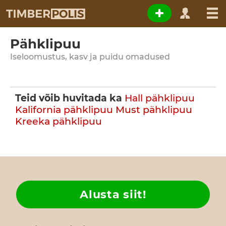
Pähklipuu
Iseloomustus, kasv ja puidu omadused
Teid võib huvitada ka
Hall pähklipuu
Kalifornia pähklipuu
Must pähklipuu
Kreeka pähklipuu
Alusta siit!