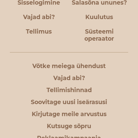
Sisselogimine
Salasõna ununes?
Vajad abi?
Kuulutus
Tellimus
Süsteemi
operaator
Võtke meiega ühendust
Vajad abi?
Tellimishinnad
Soovitage uusi iseärasusi
Kirjutage meile arvustus
Kutsuge sõpru