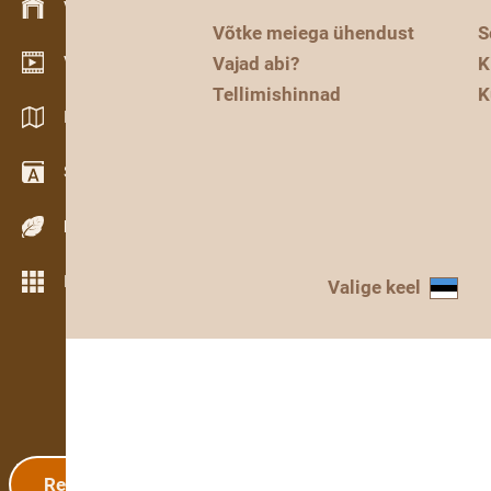
Varude haldamine
Võtke meiega ühendust
S
Videogalerii
Vajad abi?
K
Tellimishinnad
K
Kataloogid / Brošüürid
Sõnastik
Puiduliigid
Rohkem funktsioone
Valige keel
Registreerimine