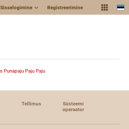
Sisselogimine
Registreerimine
s
Punapaju
Paju
Paju
Tellimus
Süsteemi
operaator