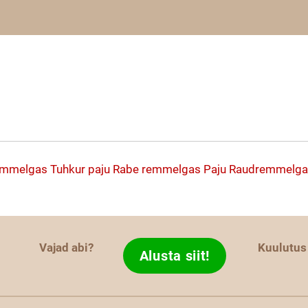
emmelgas
Tuhkur paju
Rabe remmelgas
Paju
Raudremmelga
Vajad abi?
Kuulutus
Alusta siit!