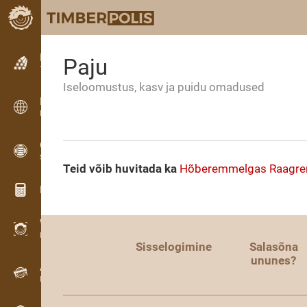
Kuulutused
Paju
Tekstkuulutused
Iseloomustus, kasv ja puidu omadused
Kuulutused
Rahvusvahelised kuulutused
OPTI-TIMB
Saekavad
Teid võib huvitada ka
Hõberemmelgas
Raagr
Puidu kalkulaatorid
WoodProfi
Puidumaht AI-ga
Sisselogimine
Salasõna
ununes?
Andmesalvesti
Puidu inventuur välitöödel