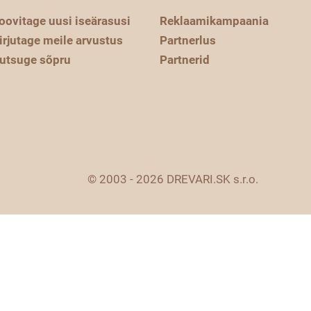
oovitage uusi iseärasusi
Reklaamikampaania
irjutage meile arvustus
Partnerlus
utsuge sõpru
Partnerid
© 2003 - 2026 DREVARI.SK s.r.o.