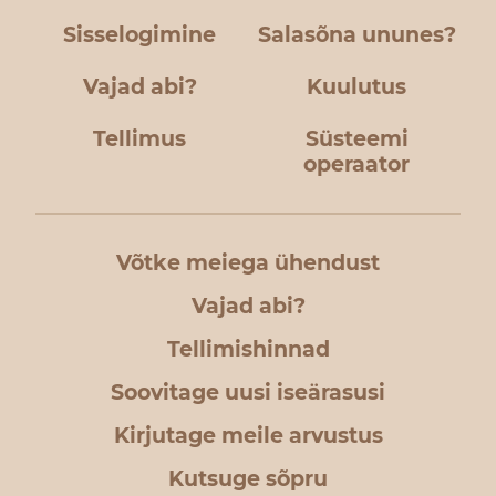
Sisselogimine
Salasõna ununes?
Vajad abi?
Kuulutus
Tellimus
Süsteemi
operaator
Võtke meiega ühendust
Vajad abi?
Tellimishinnad
Soovitage uusi iseärasusi
Kirjutage meile arvustus
Kutsuge sõpru