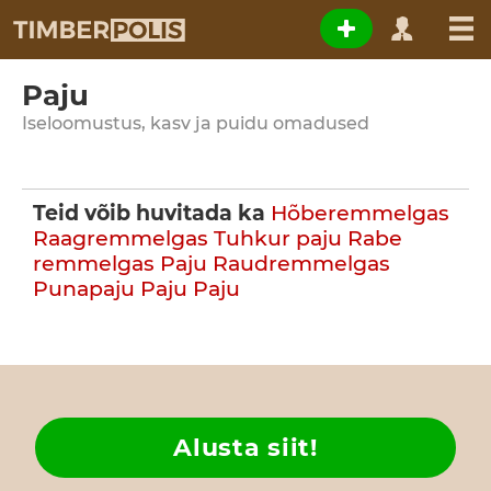
Paju
Iseloomustus, kasv ja puidu omadused
Teid võib huvitada ka
Hõberemmelgas
Raagremmelgas
Tuhkur paju
Rabe
remmelgas
Paju
Raudremmelgas
Punapaju
Paju
Paju
Alusta siit!