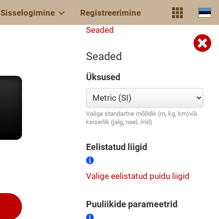
Sisselogimine
Registreerimine
Seaded
Seaded
Üksused
Valige standartne mõõdik (m, kg, km)või
keiserlik (jalg, nael, miil)
Eelistatud liigid
Valige eelistatud puidu liigid
Puuliikide parameetrid