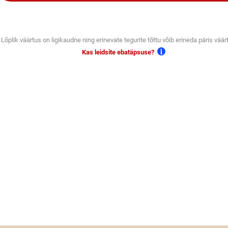
Lõplik väärtus on ligikaudne ning erinevate tegurite tõttu võib erineda päris väär
Kas leidsite ebatäpsuse?