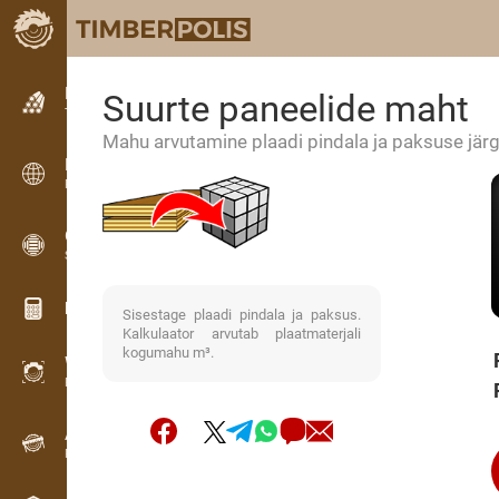
Kuulutused
Suurte paneelide maht
Tekstkuulutused
Mahu arvutamine plaadi pindala ja paksuse järg
Kuulutused
Rahvusvahelised kuulutused
OPTI-TIMB
Saekavad
Puidu kalkulaatorid
Sisestage plaadi pindala ja paksus.
Kalkulaator arvutab plaatmaterjali
kogumahu m³.
WoodProfi
Puidumaht AI-ga
Andmesalvesti
Puidu inventuur välitöödel