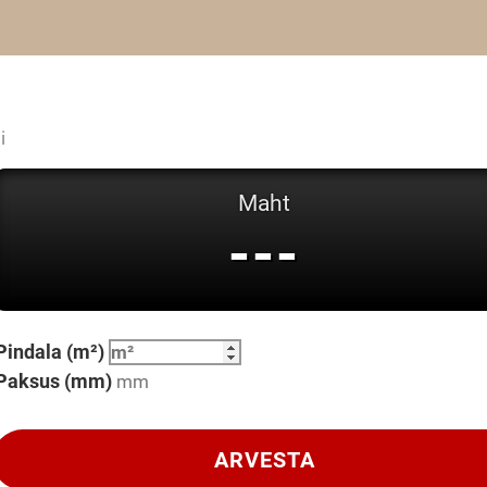
i
Maht
---
Pindala (m²)
Paksus (mm)
ARVESTA