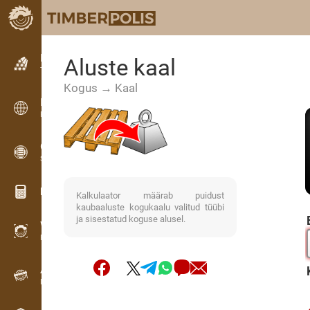
Kuulutused
Aluste kaal
Tekstkuulutused
Kogus → Kaal
Kuulutused
Rahvusvahelised kuulutused
OPTI-TIMB
Saekavad
Puidu kalkulaatorid
Kalkulaator määrab puidust
kaubaaluste kogukaalu valitud tüübi
ja sisestatud koguse alusel.
WoodProfi
Puidumaht AI-ga
Andmesalvesti
Puidu inventuur välitöödel