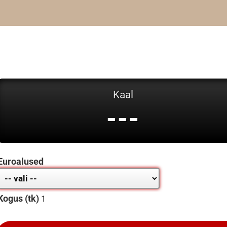
Kaal
---
Euroalused
Kogus (tk)