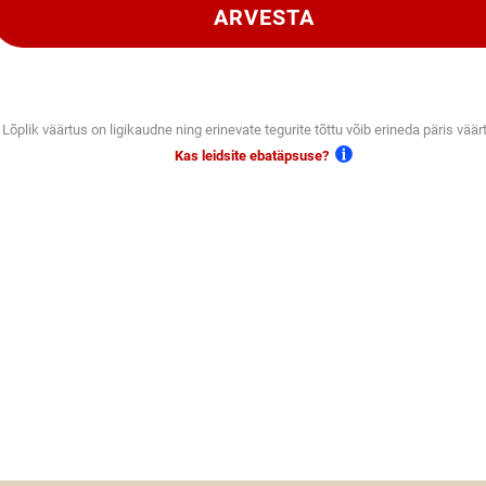
ARVESTA
Lõplik väärtus on ligikaudne ning erinevate tegurite tõttu võib erineda päris väär
Kas leidsite ebatäpsuse?