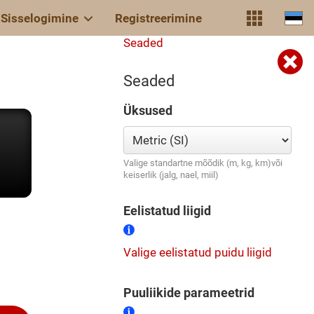
Sisselogimine
Registreerimine
Seaded
Seaded
Üksused
Valige standartne mõõdik (m, kg, km)või
keiserlik (jalg, nael, miil)
Eelistatud liigid
Valige eelistatud puidu liigid
Puuliikide parameetrid