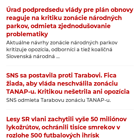
Úrad podpredsedu vlády pre plán obnovy
reaguje na kritiku zonácie národných
parkov, odmieta zjednodušovanie
problematiky
Aktuálne návrhy zonácie národných parkov
kritizuje opozícia, odborníci a tiež koaličná
Slovenská národná …
SNS sa postavila proti Tarabovi. Fica
žiada, aby vláda neschválila zonáciu
TANAP-u. Kritikou nešetrila ani opozícia
SNS odmieta Tarabovu zonáciu TANAP-u.
Lesy SR vlani zachytili vyše 50 miliónov
lykožrútov, ochránili tisíce smrekov v
rozlohe 500 futbalových ihrísk