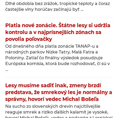
Dlhé obdobia bez zrážok, tropické teploty a čoraz
častejšie vlny horúčav začínajú byť …
Platia nové zonácie. Štátne lesy si udržia
kontrolu a v najprísnejších zónach sa
povolia poľovačky
Od dnešného dňa platia zonácie TANAP-u a
národných parkov Nízke Tatry, Malá Fatra a
Poloniny. Zatiaľ čo finálny výsledok posudzuje
Európska komisia, ktorá bude rozhodovať, či sú v
…
Lesy musíme sadiť inak, zmeny brzdí
predstava, že smrekový les je normálny a
správny, hovorí vedec Michal Bošeľa
Na sucho zo slovenských drevín najcitlivejšie
reaguje smrek a riziko ďalších kalamít je vysoké,
hovorí Michal Bošeľa, vedec a pedagóg z Lesníckej