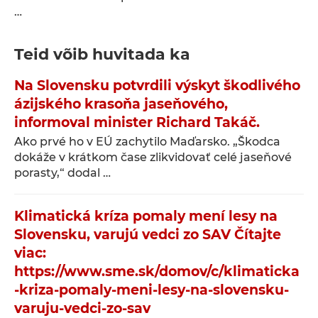
…
Teid võib huvitada ka
Na Slovensku potvrdili výskyt škodlivého
ázijského krasoňa jaseňového,
informoval minister Richard Takáč.
Ako prvé ho v EÚ zachytilo Maďarsko. „Škodca
dokáže v krátkom čase zlikvidovať celé jaseňové
porasty,“ dodal …
Klimatická kríza pomaly mení lesy na
Slovensku, varujú vedci zo SAV Čítajte
viac:
https://www.sme.sk/domov/c/klimaticka
-kriza-pomaly-meni-lesy-na-slovensku-
varuju-vedci-zo-sav