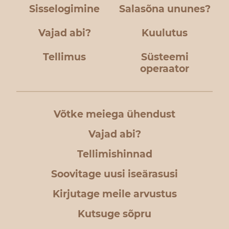
Sisselogimine
Salasõna ununes?
Vajad abi?
Kuulutus
Tellimus
Süsteemi
operaator
Võtke meiega ühendust
Vajad abi?
Tellimishinnad
Soovitage uusi iseärasusi
Kirjutage meile arvustus
Kutsuge sõpru