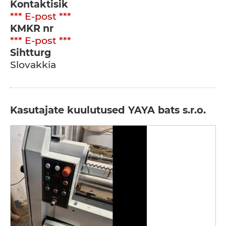
Kontaktisik
*** E-post ***
KMKR nr
*** E-post ***
Sihtturg
Slovakkia
Kasutajate kuulutused YAYA bats s.r.o.