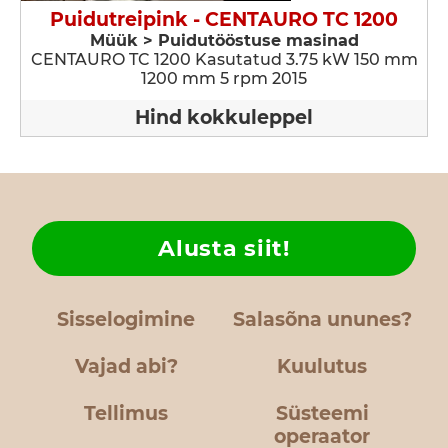
Puidutreipink - CENTAURO TC 1200
Müük > Puidutööstuse masinad
CENTAURO TC 1200 Kasutatud 3.75 kW 150 mm
1200 mm 5 rpm 2015
Hind kokkuleppel
Alusta siit!
Sisselogimine
Salasõna ununes?
Vajad abi?
Kuulutus
Tellimus
Süsteemi
operaator