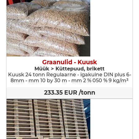
Graanulid - Kuusk
Müük > Küttepuud, brikett
Kuusk 24 tonn Regulaarne - igakuine DIN plus 6-
8mm - mm 10 by 30 m - mm 2 % 050 % 9 kg/m³
233.35 EUR /tonn