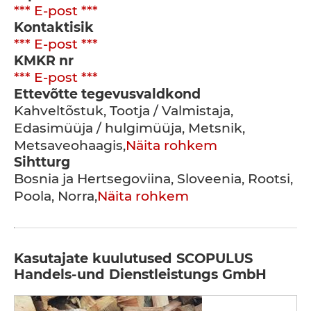
*** E-post ***
Kontaktisik
*** E-post ***
KMKR nr
*** E-post ***
Ettevõtte tegevusvaldkond
Kahveltõstuk, Tootja / Valmistaja,
Edasimüüja / hulgimüüja, Metsnik,
Metsaveohaagis,
Näita rohkem
Sihtturg
Bosnia ja Hertsegoviina, Sloveenia, Rootsi,
Poola, Norra,
Näita rohkem
Kasutajate kuulutused SCOPULUS
Handels-und Dienstleistungs GmbH