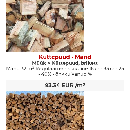
Küttepuud - Mänd
Müük > Küttepuud, brikett
Mänd 32 m³ Regulaarne - igakuine 16 cm 33 cm 25
- 40% - õhkkuivanud %
93.34 EUR /m³