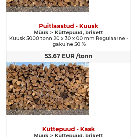
Puitlaastud - Kuusk
Müük > Küttepuud, brikett
Kuusk 5000 tonn 20 x 30 x 00 mm Regulaarne -
igakuine 50 %
53.67 EUR /tonn
Küttepuud - Kask
Müük > Küttepuud, brikett