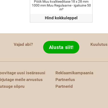
Pöök Muu kvaliteeditase 18 x 28 mm
1000 mm Muu Regulaarne - igakuine 50
m²
Hind kokkuleppel
Vajad abi?
Kuulutus
Alusta siit!
oovitage uusi iseärasusi
Reklaamikampaania
irjutage meile arvustus
Partnerlus
utsuge sõpru
Partnerid