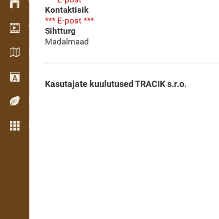
Varude haldamine
Kontaktisik
*** E-post ***
Videogalerii
Sihtturg
Madalmaad
Kataloogid / Brošüürid
Sõnastik
Kasutajate kuulutused TRACIK s.r.o.
Puiduliigid
Rohkem funktsioone