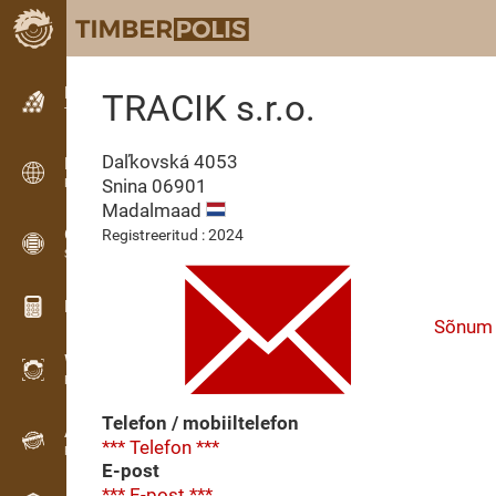
Kuulutused
TRACIK s.r.o.
Tekstkuulutused
Daľkovská 4053
Kuulutused
Snina
06901
Rahvusvahelised kuulutused
Madalmaad
OPTI-TIMB
Registreeritud : 2024
Saekavad
Puidu kalkulaatorid
Sõnum
WoodProfi
Puidumaht AI-ga
Telefon / mobiiltelefon
Andmesalvesti
*** Telefon ***
Puidu inventuur välitöödel
E-post
*** E-post ***