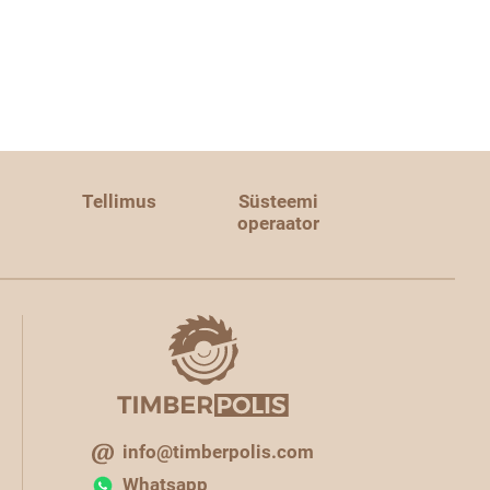
Tellimus
Süsteemi
operaator
info@timberpolis.com
Whatsapp