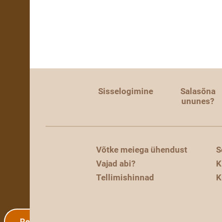
Sisselogimine
Salasõna
ununes?
Võtke meiega ühendust
S
Vajad abi?
K
Tellimishinnad
K
Registreerimine