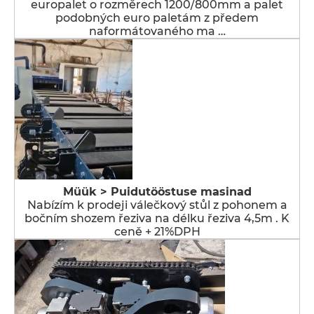
europalet o rozměrech 1200/800mm a palet
podobných euro paletám z předem
naformátovaného ma …
Müük > Puidutööstuse masinad
Nabízím k prodeji válečkový stůl z pohonem a
bočním shozem řeziva na délku řeziva 4,5m . K
ceně + 21%DPH