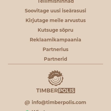
Tellimishinnad
Soovitage uusi iseärasusi
Kirjutage meile arvustus
Kutsuge sõpru
Reklaamikampaania
Partnerlus
Partnerid
info@timberpolis.com