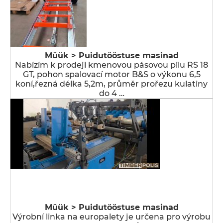
Müük > Puidutööstuse masinad
Nabízím k prodeji kmenovou pásovou pilu RS 18
GT, pohon spalovací motor B&S o výkonu 6,5
koní,řezná délka 5,2m, průměr prořezu kulatiny
do 4 …
Müük > Puidutööstuse masinad
Výrobní linka na europalety je určena pro výrobu