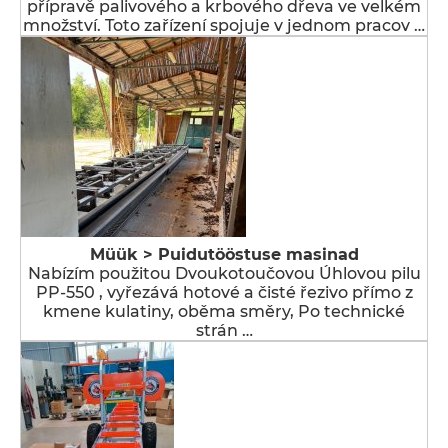
přípravě palivového a krbového dřeva ve velkém
množství. Toto zařízení spojuje v jednom pracov …
Müük > Puidutööstuse masinad
Nabízím použitou Dvoukotoučovou Úhlovou pilu
PP-550 , vyřezává hotové a čisté řezivo přímo z
kmene kulatiny, oběma směry, Po technické
strán …