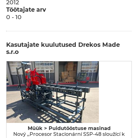
2012
Töötajate arv
0 - 10
Kasutajate kuulutused Drekos Made
s.r.o
Müük > Puidutööstuse masinad
Nový ,,Procesor Stacionární SSP-48 sloužící k