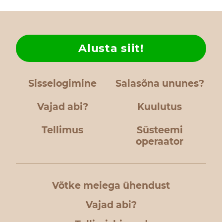
Alusta siit!
Sisselogimine
Salasõna ununes?
Vajad abi?
Kuulutus
Tellimus
Süsteemi
operaator
Võtke meiega ühendust
Vajad abi?