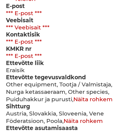
E-post
*** E-post ***
Veebisait
*** Veebisait ***
Kontaktisik
*** E-post ***
KMKR nr
*** E-post ***
Ettevõtte liik
Eraisik
Ettevõtte tegevusvaldkond
Other equipment, Tootja / Valmistaja,
Nurga ketassaeraam, Other species,
Puiduhakkur ja purusti,
Näita rohkem
Sihtturg
Austria, Slovakkia, Sloveenia, Vene
Föderatsioon, Poola,
Näita rohkem
Ettevõtte asutamisaasta