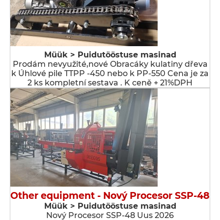
Müük > Puidutööstuse masinad
Prodám nevyužité,nové Obracáky kulatiny dřeva
k Úhlové pile TTPP -450 nebo k PP-550 Cena je za
2 ks kompletní sestava . K ceně + 21%DPH
Other equipment - Nový Procesor SSP-48
Müük > Puidutööstuse masinad
Nový Procesor SSP-48 Uus 2026