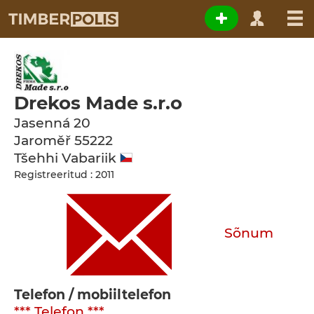
Drekos Made s.r.o
Jasenná 20
Jaroměř
55222
Tšehhi Vabariik
Registreeritud : 2011
Sõnum
Telefon / mobiiltelefon
*** Telefon ***