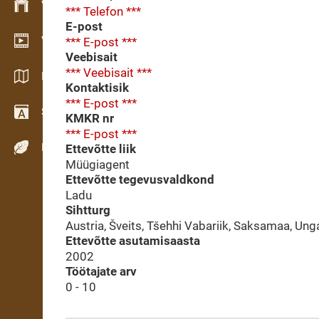
Varude haldamine
*** Telefon ***
E-post
Videogalerii
*** E-post ***
Veebisait
*** Veebisait ***
Kataloogid / Brošüürid
Kontaktisik
*** E-post ***
Sõnastik
KMKR nr
*** E-post ***
Puiduliigid
Ettevõtte liik
Müügiagent
Ettevõtte tegevusvaldkond
Ladu
Sihtturg
Austria, Šveits, Tšehhi Vabariik, Saksamaa, Unga
Ettevõtte asutamisaasta
2002
Töötajate arv
0 - 10