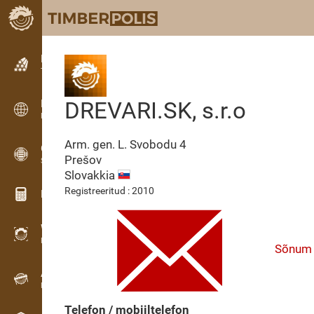
Kuulutused
Tekstkuulutused
DREVARI.SK, s.r.o
Kuulutused
Rahvusvahelised kuulutused
Arm. gen. L. Svobodu 4
OPTI-TIMB
Prešov
Saekavad
Slovakkia
Registreeritud : 2010
Puidu kalkulaatorid
WoodProfi
Puidumaht AI-ga
Sõnum
Andmesalvesti
Puidu inventuur välitöödel
Telefon / mobiiltelefon