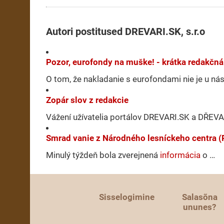
Autori postitused DREVARI.SK, s.r.o
Pozor, eurofondy na muške! - krátka redakč
O tom, že nakladanie s eurofondami nie je u ná
Zopár slov z redakcie
Vážení užívatelia portálov DREVARI.SK a DŘEV
Smrad vanie z Národného lesníckeho centra
Minulý týždeň bola zverejnená
informácia
o …
Sisselogimine
Salasõna
ununes?