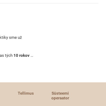
ktiky sme už
čas tých
10 rokov
…
Tellimus
Süsteemi
operaator