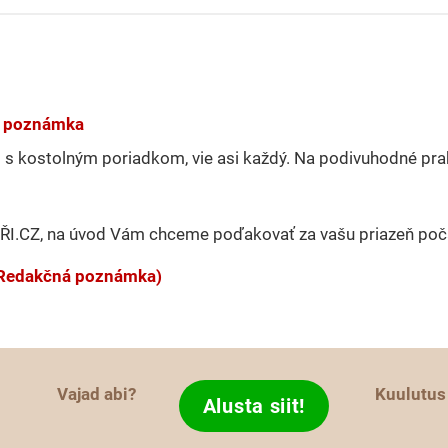
ná poznámka
s s kostolným poriadkom, vie asi každý. Na podivuhodné pra
AŘI.CZ, na úvod Vám chceme poďakovať za vašu priazeň po
 (Redakčná poznámka)
Vajad abi?
Kuulutus
Alusta siit!