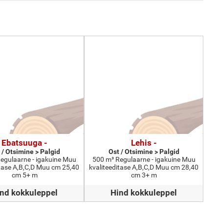
Ebatsuuga -
Lehis -
 / Otsimine > Palgid
Ost / Otsimine > Palgid
egulaarne - igakuine Muu
500 m³ Regulaarne - igakuine Muu
itase A,B,C,D Muu cm 25,40
kvaliteeditase A,B,C,D Muu cm 28,40
cm 5+ m
cm 3+ m
nd kokkuleppel
Hind kokkuleppel