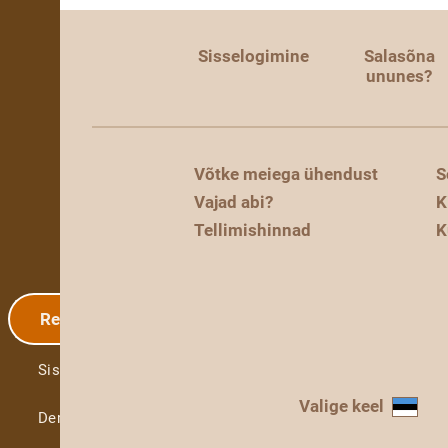
Sisselogimine
Salasõna
ununes?
Võtke meiega ühendust
S
Vajad abi?
K
Tellimishinnad
K
Registreerimine
Sisselogimine
Valige keel
Demo