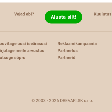
Vajad abi?
Kuulutus
Alusta siit!
oovitage uusi iseärasusi
Reklaamikampaania
irjutage meile arvustus
Partnerlus
utsuge sõpru
Partnerid
© 2003 - 2026 DREVARI.SK s.r.o.