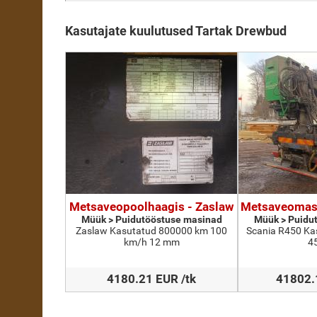
Kasutajate kuulutused Tartak Drewbud
Metsaveopoolhaagis - Zaslaw
Metsaveomasi
Müük > Puidutööstuse masinad
Müük > Puidu
Zaslaw Kasutatud 800000 km 100
Scania R450 Ka
km/h 12 mm
4
4180.21 EUR /tk
41802.