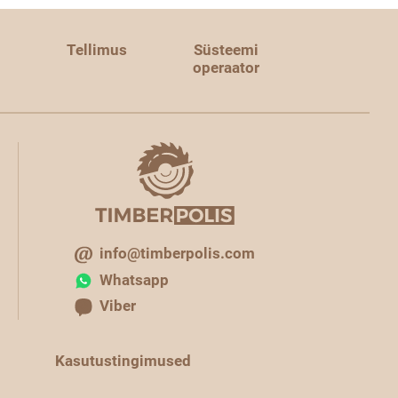
Tellimus
Süsteemi
operaator
info@timberpolis.com
Whatsapp
Viber
Kasutustingimused