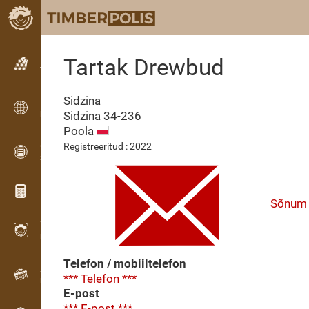
Kuulutused
Tartak Drewbud
Tekstkuulutused
Sidzina
Kuulutused
Sidzina
34-236
Rahvusvahelised kuulutused
Poola
OPTI-TIMB
Registreeritud : 2022
Saekavad
Puidu kalkulaatorid
Sõnum
WoodProfi
Puidumaht AI-ga
Telefon / mobiiltelefon
Andmesalvesti
*** Telefon ***
Puidu inventuur välitöödel
E-post
*** E-post ***