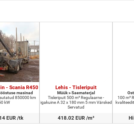
n - Scania R450
Lehis - Tisleripuit
tööstuse masinad
Müük > Saematerjal
Ost
sutatud 850000 km
Tisleripuit 500 m³ Regulaarne -
100 m³ R
50 kW
igakuine A 32 x 180 mm 5 mm Värsked
kvaliteed
Servatud
14 EUR /tk
418.02 EUR /m³
Hi