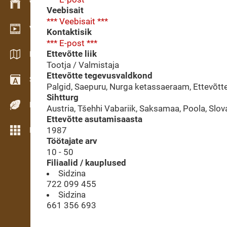
Varude haldamine
Veebisait
*** Veebisait ***
Videogalerii
Kontaktisik
*** E-post ***
Ettevõtte liik
Kataloogid / Brošüürid
Tootja / Valmistaja
Ettevõtte tegevusvaldkond
Sõnastik
Palgid, Saepuru, Nurga ketassaeraam, Ettevõtte
Sihtturg
Puiduliigid
Austria, Tšehhi Vabariik, Saksamaa, Poola, Slov
Ettevõtte asutamisaasta
1987
Rohkem funktsioone
Töötajate arv
10 - 50
Filiaalid / kauplused
Sidzina
722 099 455
Sidzina
661 356 693