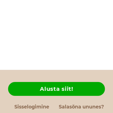
Alusta siit!
Sisselogimine
Salasõna ununes?