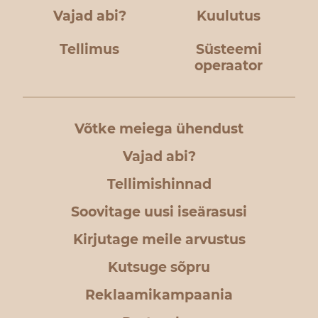
Vajad abi?
Kuulutus
Tellimus
Süsteemi
operaator
Võtke meiega ühendust
Vajad abi?
Tellimishinnad
Soovitage uusi iseärasusi
Kirjutage meile arvustus
Kutsuge sõpru
Reklaamikampaania