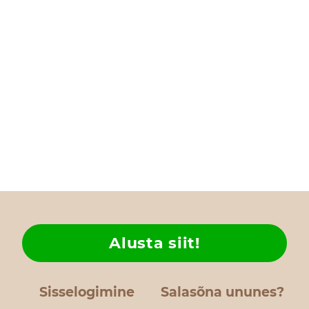
Alusta siit!
Sisselogimine
Salasõna ununes?