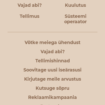
Vajad abi?
Kuulutus
Tellimus
Süsteemi
operaator
Võtke meiega ühendust
Vajad abi?
Tellimishinnad
Soovitage uusi iseärasusi
Kirjutage meile arvustus
Kutsuge sõpru
Reklaamikampaania