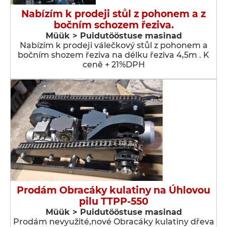
Nabízím k prodeji stůl z pohonem a z
bočním schozem řeziva.
Müük > Puidutööstuse masinad
Nabízím k prodeji válečkový stůl z pohonem a
bočním shozem řeziva na délku řeziva 4,5m . K
ceně + 21%DPH
Prodám Obracáky kulatiny na Úhlovou
pilu TTPP-550
Müük > Puidutööstuse masinad
Prodám nevyužité,nové Obracáky kulatiny dřeva