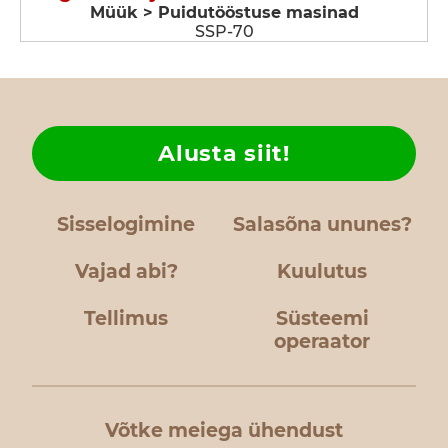
Müük > Puidutööstuse masinad
SSP-70
Alusta siit!
Sisselogimine
Salasõna ununes?
Vajad abi?
Kuulutus
Tellimus
Süsteemi
operaator
Võtke meiega ühendust