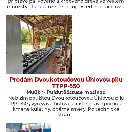
přípravě palivového a krbového dřeva ve velkém
množství. Toto zařízení spojuje v jednom pracov …
Prodám Dvoukotoučovou Úhlovou pilu
TTPP-550
Müük > Puidutööstuse masinad
Nabízím použitou Dvoukotoučovou Úhlovou pilu
PP-550 , vyřezává hotové a čisté řezivo přímo z
kmene kulatiny, oběma směry, Po technické
strán …