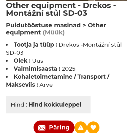
Other equipment - Drekos -
Montážní stůl SD-03
Puidutööstuse masinad > Other
equipment
(Müük)
Tootja ja tüüp :
Drekos -Montážní stůl
SD-03
Olek :
Uus
Valmimisaasta :
2025
Kohaletoimetamine / Transport /
Makseviis :
Arve
Hind :
Hind kokkuleppel
Päring