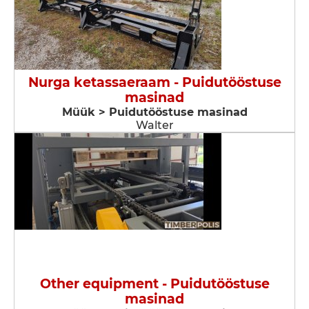
Nurga ketassaeraam - Puidutööstuse
masinad
Müük > Puidutööstuse masinad
Walter
Other equipment - Puidutööstuse
masinad