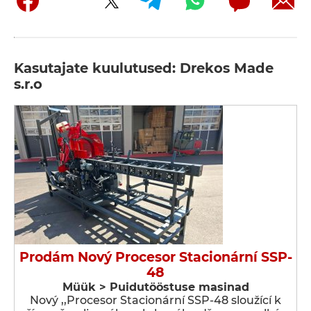
Kasutajate kuulutused: Drekos Made
s.r.o
Prodám Nový Procesor Stacionární SSP-
48
Müük > Puidutööstuse masinad
Nový ,,Procesor Stacionární SSP-48 sloužící k