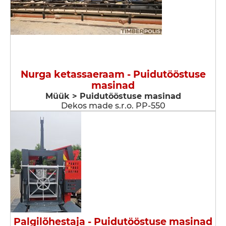
Nurga ketassaeraam - Puidutööstuse
masinad
Müük > Puidutööstuse masinad
Dekos made s.r.o. PP-550
Palgilõhestaja - Puidutööstuse masinad