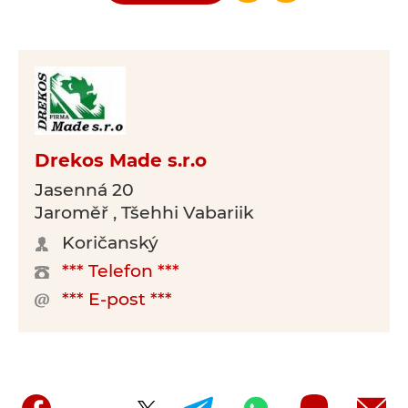
Drekos Made s.r.o
Jasenná 20
Jaroměř , Tšehhi Vabariik
Koričanský
*** Telefon ***
*** E-post ***