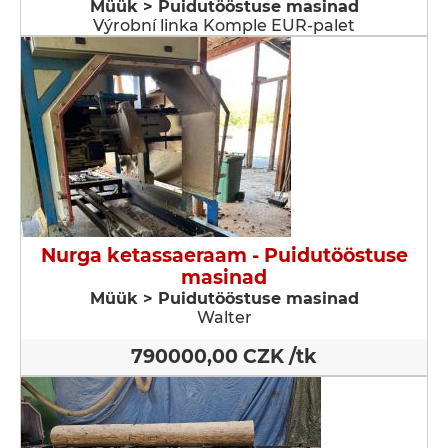
Müük > Puidutööstuse masinad
Výrobní linka Komple EUR-palet
Nurga ketassaeraam - Puidutööstuse
masinad
Müük > Puidutööstuse masinad
Walter
790000,00 CZK /tk