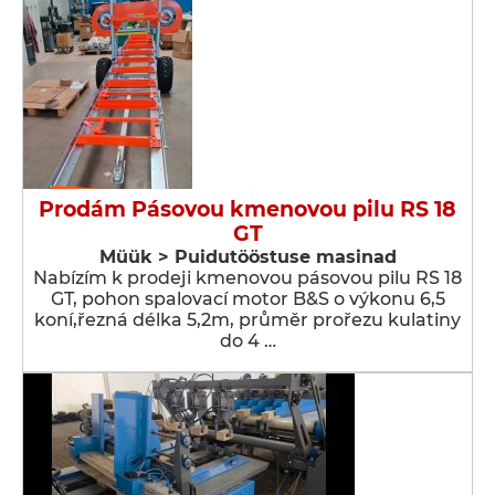
Prodám Pásovou kmenovou pilu RS 18
GT
Müük > Puidutööstuse masinad
Nabízím k prodeji kmenovou pásovou pilu RS 18
GT, pohon spalovací motor B&S o výkonu 6,5
koní,řezná délka 5,2m, průměr prořezu kulatiny
do 4 …