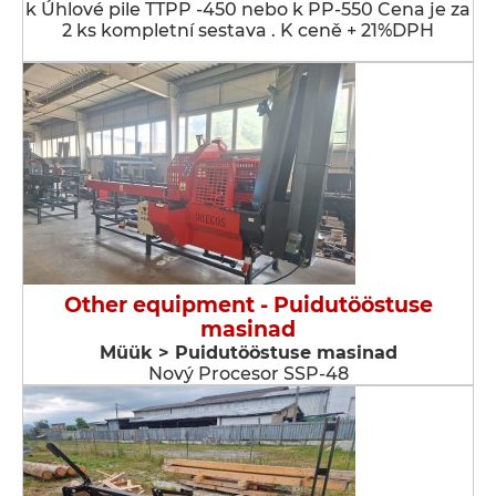
k Úhlové pile TTPP -450 nebo k PP-550 Cena je za
2 ks kompletní sestava . K ceně + 21%DPH
Other equipment - Puidutööstuse
masinad
Müük > Puidutööstuse masinad
Nový Procesor SSP-48