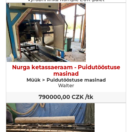
Nurga ketassaeraam - Puidutööstuse
masinad
Müük > Puidutööstuse masinad
Walter
790000,00 CZK /tk