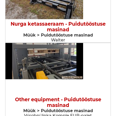
Nurga ketassaeraam - Puidutööstuse
masinad
Müük > Puidutööstuse masinad
Walter
Other equipment - Puidutööstuse
masinad
Müük > Puidutööstuse masinad
Výrobní linka Komple EUR-palet