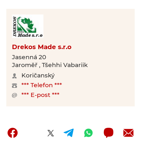
Drekos Made s.r.o
Jasenná 20
Jaroměř , Tšehhi Vabariik
Koričanský
*** Telefon ***
*** E-post ***