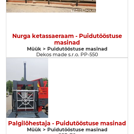
Nurga ketassaeraam - Puidutööstuse
masinad
Müük > Puidutööstuse masinad
Dekos made s.r.o. PP-550
Palgilõhestaja - Puidutööstuse masinad
Müük > Puidutööstuse masinad