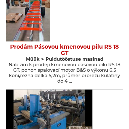
Prodám Pásovou kmenovou pilu RS 18
GT
Müük > Puidutööstuse masinad
Nabízím k prodeji kmenovou pásovou pilu RS 18
GT, pohon spalovací motor B&S o výkonu 6,5
koní,řezná délka 5,2m, průměr prořezu kulatiny
do 4 …