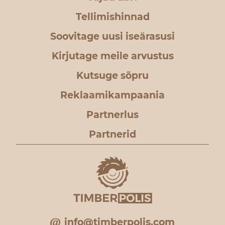
Tellimishinnad
Soovitage uusi iseärasusi
Kirjutage meile arvustus
Kutsuge sõpru
Reklaamikampaania
Partnerlus
Partnerid
info@timberpolis.com