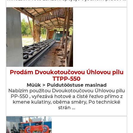
Prodám Dvoukotoučovou Úhlovou pilu
TTPP-550
Müük > Puidutööstuse masinad
Nabízím použitou Dvoukotoučovou Úhlovou pilu
PP-550 , vyřezává hotové a čisté řezivo přímo z
kmene kulatiny, oběma směry, Po technické
strán …