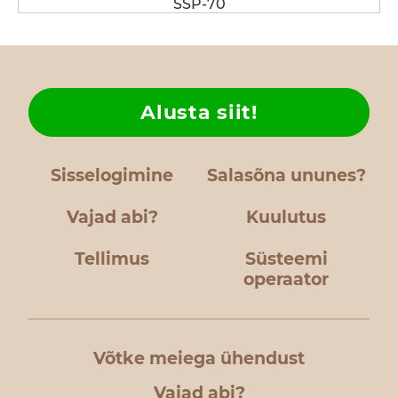
SSP-70
Alusta siit!
Sisselogimine
Salasõna ununes?
Vajad abi?
Kuulutus
Tellimus
Süsteemi
operaator
Võtke meiega ühendust
Vajad abi?