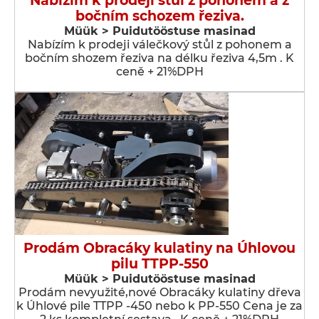
Nabízím k prodeji stůl z pohonem a z
bočním schozem řeziva.
Müük > Puidutööstuse masinad
Nabízím k prodeji válečkový stůl z pohonem a
bočním shozem řeziva na délku řeziva 4,5m . K
ceně + 21%DPH
Prodám Obracáky kulatiny na Úhlovou
pilu TTPP-550
Müük > Puidutööstuse masinad
Prodám nevyužité,nové Obracáky kulatiny dřeva
k Úhlové pile TTPP -450 nebo k PP-550 Cena je za