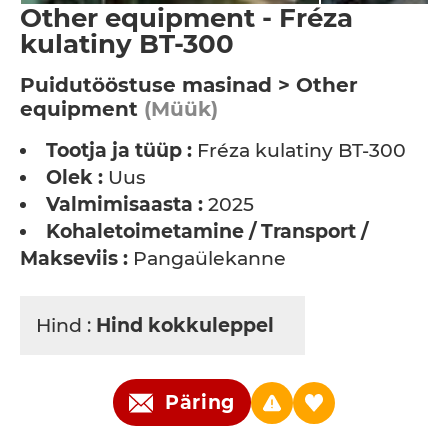
Other equipment - Fréza
kulatiny BT-300
Puidutööstuse masinad > Other
equipment
(Müük)
Tootja ja tüüp :
Fréza kulatiny BT-300
Olek :
Uus
Valmimisaasta :
2025
Kohaletoimetamine / Transport /
Makseviis :
Pangaülekanne
Hind :
Hind kokkuleppel
Päring