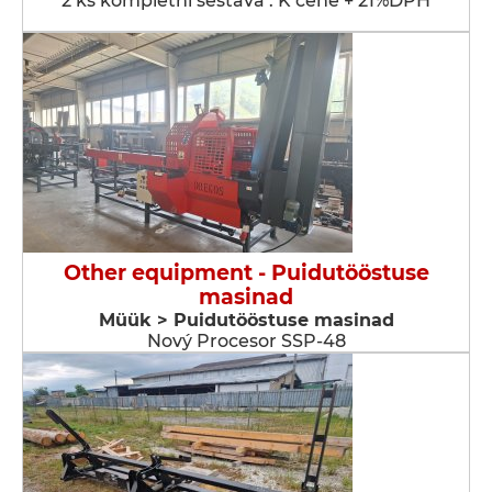
2 ks kompletní sestava . K ceně + 21%DPH
Other equipment - Puidutööstuse
masinad
Müük > Puidutööstuse masinad
Nový Procesor SSP-48