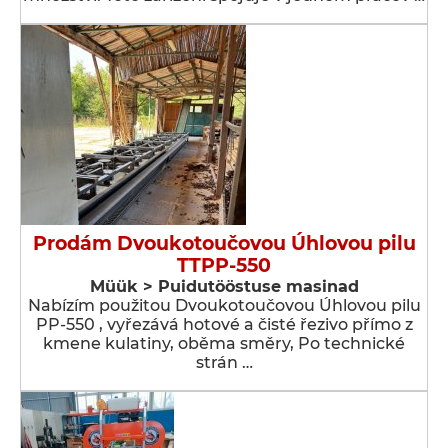
Prodám Dvoukotoučovou Úhlovou pilu
TTPP-550
Müük > Puidutööstuse masinad
Nabízím použitou Dvoukotoučovou Úhlovou pilu
PP-550 , vyřezává hotové a čisté řezivo přímo z
kmene kulatiny, oběma směry, Po technické
strán …