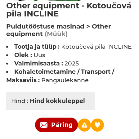
Other equipment - Kotoučová
pila INCLINE
Puidutööstuse masinad > Other
equipment
(Müük)
Tootja ja tüüp :
Kotoučová pila INCLINE
Olek :
Uus
Valmimisaasta :
2025
Kohaletoimetamine / Transport /
Makseviis :
Pangaülekanne
Hind :
Hind kokkuleppel
Päring