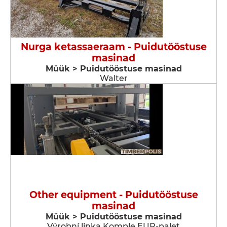
Nurga ketassaeraam - Puidutööstuse
masinad
Müük > Puidutööstuse masinad
Walter
Other equipment - Puidutööstuse
masinad
Müük > Puidutööstuse masinad
Výrobní linka Komple EUR-palet