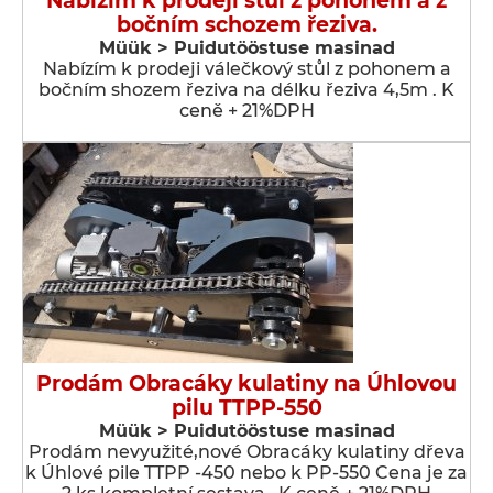
Nabízím k prodeji stůl z pohonem a z
bočním schozem řeziva.
Müük > Puidutööstuse masinad
Nabízím k prodeji válečkový stůl z pohonem a
bočním shozem řeziva na délku řeziva 4,5m . K
ceně + 21%DPH
Prodám Obracáky kulatiny na Úhlovou
pilu TTPP-550
Müük > Puidutööstuse masinad
Prodám nevyužité,nové Obracáky kulatiny dřeva
k Úhlové pile TTPP -450 nebo k PP-550 Cena je za