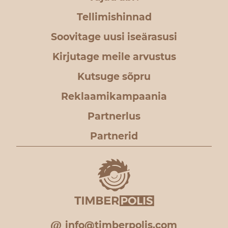
Tellimishinnad
Soovitage uusi iseärasusi
Kirjutage meile arvustus
Kutsuge sõpru
Reklaamikampaania
Partnerlus
Partnerid
info@timberpolis.com