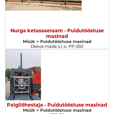
Nurga ketassaeraam - Puidutööstuse
masinad
Müük > Puidutööstuse masinad
Dekos made s.r.o. PP-550
Palgilõhestaja - Puidutööstuse masinad
Müük > Puidutööstuse masinad