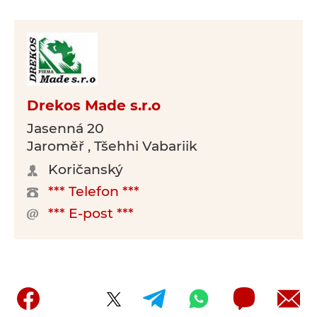
Drekos Made s.r.o
Jasenná 20
Jaroměř , Tšehhi Vabariik
Koričanský
*** Telefon ***
*** E-post ***