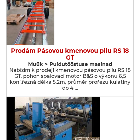
Prodám Pásovou kmenovou pilu RS 18
GT
Müük > Puidutööstuse masinad
Nabízím k prodeji kmenovou pásovou pilu RS 18
GT, pohon spalovací motor B&S o výkonu 6,5
koní,řezná délka 5,2m, průměr prořezu kulatiny
do 4 …