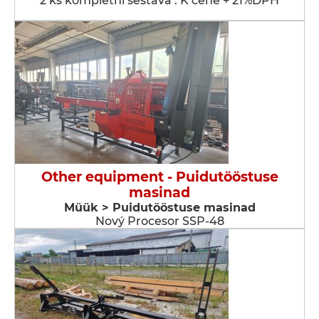
2 ks kompletní sestava . K ceně + 21%DPH
Other equipment - Puidutööstuse
masinad
Müük > Puidutööstuse masinad
Nový Procesor SSP-48