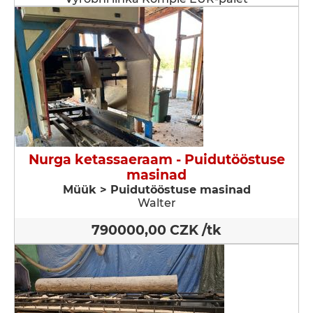
Nurga ketassaeraam - Puidutööstuse
masinad
Müük > Puidutööstuse masinad
Walter
790000,00 CZK /tk