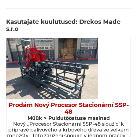
Kasutajate kuulutused: Drekos Made
s.r.o
Prodám Nový Procesor Stacionární SSP-
48
Müük > Puidutööstuse masinad
Nový ,,Procesor Stacionární SSP-48 sloužící k
přípravě palivového a krbového dřeva ve velkém
množství. Toto zařízení spojuje v jednom pracov …