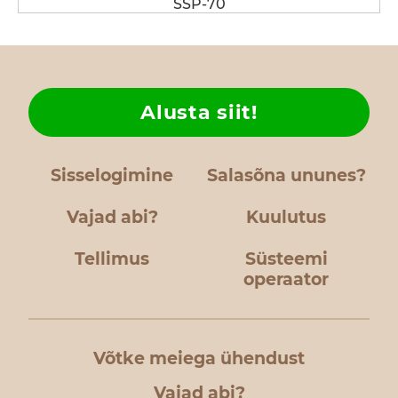
SSP-70
Alusta siit!
Sisselogimine
Salasõna ununes?
Vajad abi?
Kuulutus
Tellimus
Süsteemi
operaator
Võtke meiega ühendust
Vajad abi?