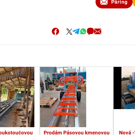
Päring
oukotoučovou
Prodám Pásovou kmenovou
Nová -