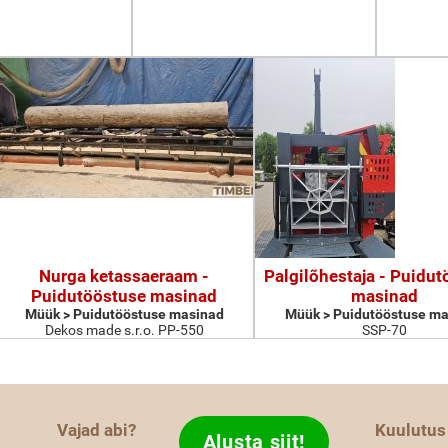
Nurga ketassaeraam -
Palgilõhestaja - Puidu
Puidutööstuse masinad
masinad
Müük > Puidutööstuse masinad
Müük > Puidutööstuse ma
Dekos made s.r.o. PP-550
SSP-70
Vajad abi?
Kuulutus
Alusta siit!