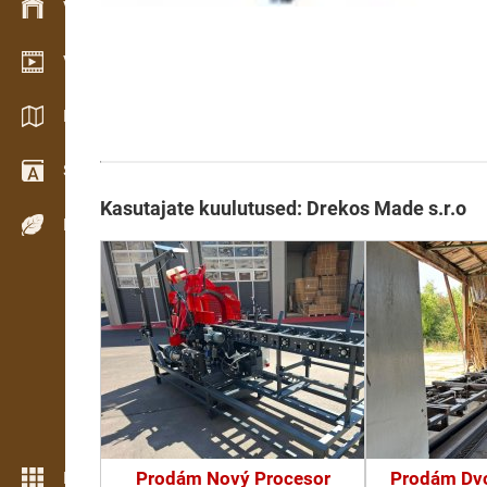
Varude haldamine
Videogalerii
Kataloogid / Brošüürid
Sõnastik
Kasutajate kuulutused: Drekos Made s.r.o
Puiduliigid
Prodám Nový Procesor
Prodám Dv
Rohkem funktsioone