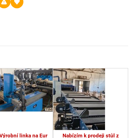
Výrobní linka na Eur
Nabízím k prodeji stůl z