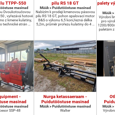
ilu TTPP-550
pilu RS 18 GT
palety v
tööstuse masinad
Müük > Puidutööstuse masinad
ou Dvoukotoučovou
Nabízím k prodeji kmenovou pásovou
Müük >
550 , vyřezává hotové
pilu RS 18 GT, pohon spalovací motor
Výrobní li
ímo z kmene kulatiny,
B&S o výkonu 6,5 koní,řezná délka
pro výro
o technické strán …
5,2m, průměr prořezu kulatiny do 4 …
1200/800m
paletám 
quipment -
Nurga ketassaeraam -
Ot
tuse masinad
Puidutööstuse masinad
Puid
tööstuse masinad
Müük > Puidutööstuse masinad
Müük >
cesor SSP-48
Walter
Výrobní