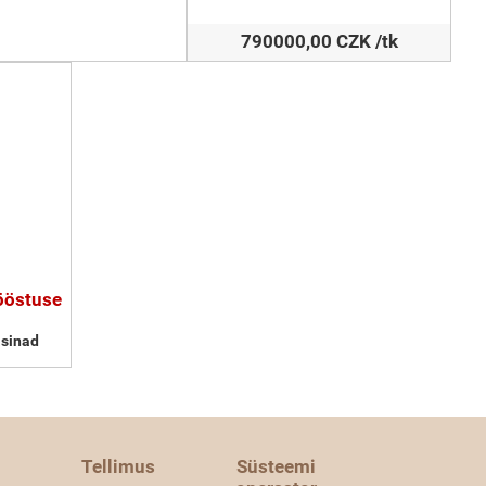
790000,00 CZK /tk
tööstuse
sinad
Tellimus
Süsteemi