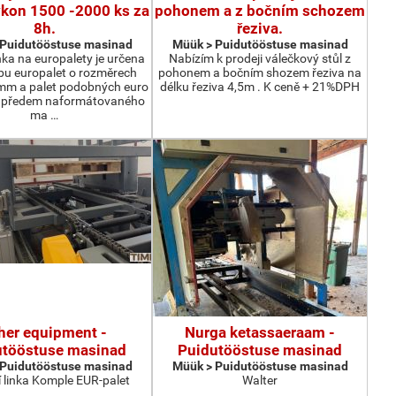
ýkon 1500 -2000 ks za
pohonem a z bočním schozem
8h.
řeziva.
 Puidutööstuse masinad
Müük > Puidutööstuse masinad
nka na europalety je určena
Nabízím k prodeji válečkový stůl z
bu europalet o rozměrech
pohonem a bočním shozem řeziva na
m a palet podobných euro
délku řeziva 4,5m . K ceně + 21%DPH
z předem naformátovaného
ma …
her equipment -
Nurga ketassaeraam -
utööstuse masinad
Puidutööstuse masinad
 Puidutööstuse masinad
Müük > Puidutööstuse masinad
 linka Komple EUR-palet
Walter