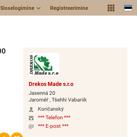
Sisselogimine
Registreerimine
00
Drekos Made s.r.o
Jasenná 20
Jaroměř , Tšehhi Vabariik
Koričanský
*** Telefon ***
*** E-post ***