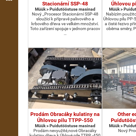
Stacionární SSP-48
Úhlovou p
Müük > Puidutööstuse masinad
Müük > Puidu
Nový ,,Procesor Stacionární SSP-48
Nabízím použit
sloužící k přípravě palivového a
Úhlovou pilu PP-
krbového dřeva ve velkém množství.
a čisté řezivo př
Toto zařízení spojuje v jednom pracov
oběma směry, P
…
Prodám Obracáky kulatiny na
Other e
Úhlovou pilu TTPP-550
Puidutöös
Müük > Puidutööstuse masinad
Müük > Puidu
Prodám nevyužité,nové Obracáky
Nový Pro
kulatiny dřeva k Úhlové pile TTPP -450