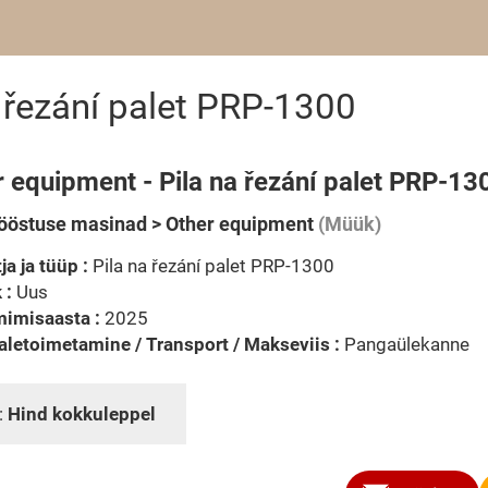
 řezání palet PRP-1300
 equipment - Pila na řezání palet PRP-13
ööstuse masinad > Other equipment
(Müük)
ja ja tüüp :
Pila na řezání palet PRP-1300
 :
Uus
mimisaasta :
2025
letoimetamine / Transport / Makseviis :
Pangaülekanne
:
Hind kokkuleppel