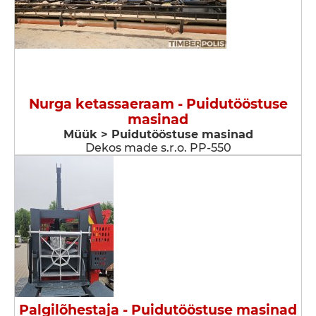
Nurga ketassaeraam - Puidutööstuse
masinad
Müük > Puidutööstuse masinad
Dekos made s.r.o. PP-550
Palgilõhestaja - Puidutööstuse masinad