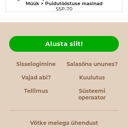
Müük > Puidutööstuse masinad
SSP-70
Alusta siit!
Sisselogimine
Salasõna ununes?
Vajad abi?
Kuulutus
Tellimus
Süsteemi
operaator
Võtke meiega ühendust