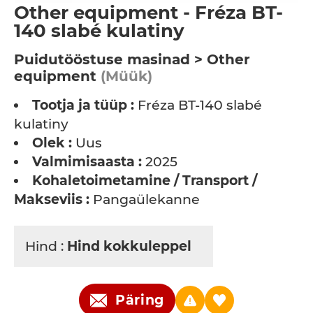
Other equipment - Fréza BT-
140 slabé kulatiny
Puidutööstuse masinad > Other
equipment
(Müük)
Tootja ja tüüp :
Fréza BT-140 slabé
kulatiny
Olek :
Uus
Valmimisaasta :
2025
Kohaletoimetamine / Transport /
Makseviis :
Pangaülekanne
Hind :
Hind kokkuleppel
Päring