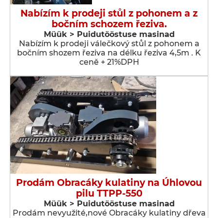
Nabízím k prodeji stůl z pohonem a z
bočním schozem řeziva.
Müük > Puidutööstuse masinad
Nabízím k prodeji válečkový stůl z pohonem a
bočním shozem řeziva na délku řeziva 4,5m . K
ceně + 21%DPH
Prodám Obracáky kulatiny na Úhlovou
pilu TTPP-550
Müük > Puidutööstuse masinad
Prodám nevyužité,nové Obracáky kulatiny dřeva