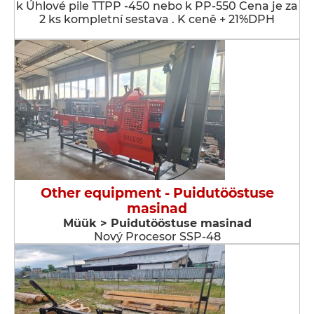
k Úhlové pile TTPP -450 nebo k PP-550 Cena je za
2 ks kompletní sestava . K ceně + 21%DPH
Other equipment - Puidutööstuse
masinad
Müük > Puidutööstuse masinad
Nový Procesor SSP-48