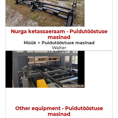
Nurga ketassaeraam - Puidutööstuse
masinad
Müük > Puidutööstuse masinad
Walter
Other equipment - Puidutööstuse
masinad