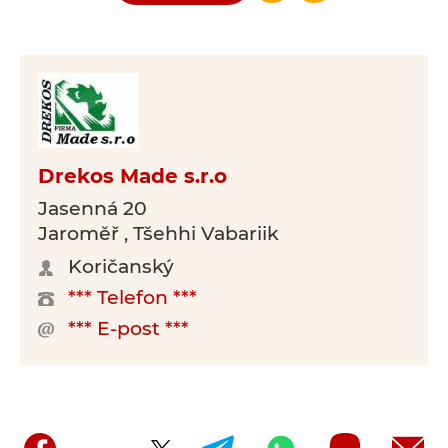
Drekos Made s.r.o
Jasenná 20
Jaroměř , Tšehhi Vabariik
Koričanský
*** Telefon ***
*** E-post ***