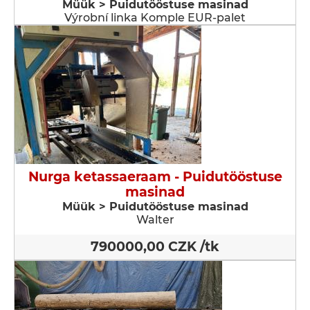
Müük > Puidutööstuse masinad
Výrobní linka Komple EUR-palet
Nurga ketassaeraam - Puidutööstuse
masinad
Müük > Puidutööstuse masinad
Walter
790000,00 CZK /tk