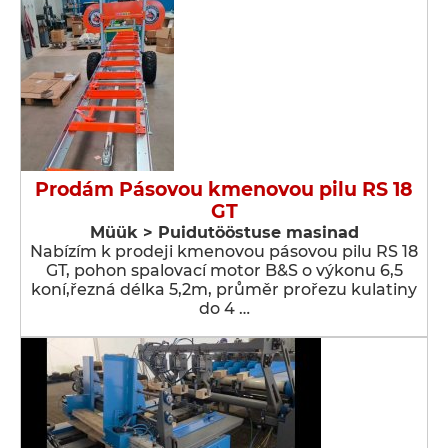
Prodám Pásovou kmenovou pilu RS 18
GT
Müük > Puidutööstuse masinad
Nabízím k prodeji kmenovou pásovou pilu RS 18
GT, pohon spalovací motor B&S o výkonu 6,5
koní,řezná délka 5,2m, průměr prořezu kulatiny
do 4 …