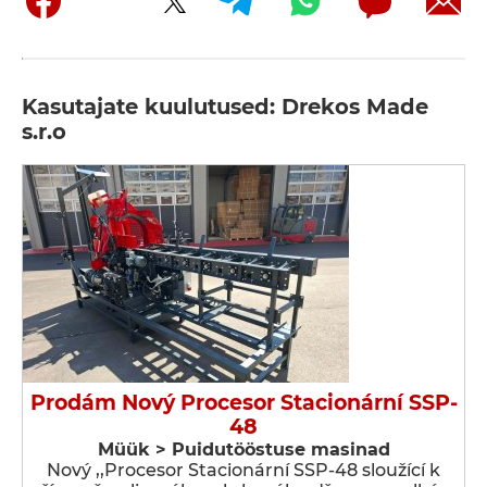
Kasutajate kuulutused: Drekos Made
s.r.o
Prodám Nový Procesor Stacionární SSP-
48
Müük > Puidutööstuse masinad
Nový ,,Procesor Stacionární SSP-48 sloužící k