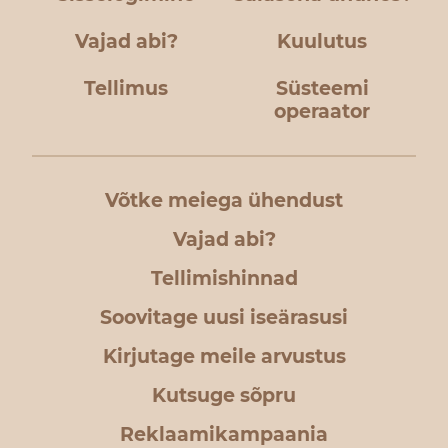
Vajad abi?
Kuulutus
Tellimus
Süsteemi
operaator
Võtke meiega ühendust
Vajad abi?
Tellimishinnad
Soovitage uusi iseärasusi
Kirjutage meile arvustus
Kutsuge sõpru
Reklaamikampaania