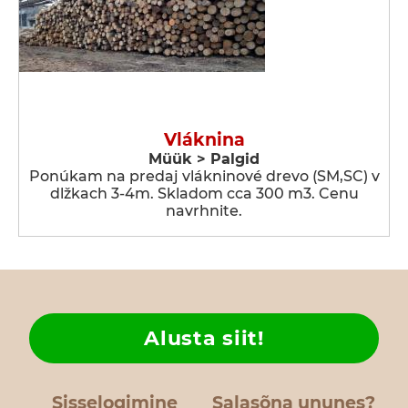
Vláknina
Müük > Palgid
Ponúkam na predaj vlákninové drevo (SM,SC) v
dlžkach 3-4m. Skladom cca 300 m3. Cenu
navrhnite.
Alusta siit!
Sisselogimine
Salasõna ununes?