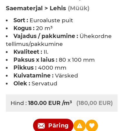
Saematerjal > Lehis
(Müük)
Sort :
Euroaluste puit
Kogus :
20 m³
Vajadus / pakkumine :
Ühekordne
tellimus/pakkumine
Kvaliteet :
II.
Paksus x laius :
80 x 100 mm
Pikkus :
4000 mm
Kuivatamine :
Värsked
Olek :
Servatud
Hind :
180.00
EUR
/m³
(180,00 EUR)
Päring