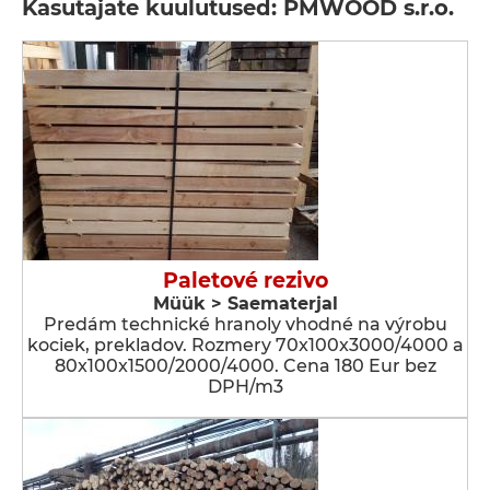
Kasutajate kuulutused: PMWOOD s.r.o.
Paletové rezivo
Müük > Saematerjal
Predám technické hranoly vhodné na výrobu
kociek, prekladov. Rozmery 70x100x3000/4000 a
80x100x1500/2000/4000. Cena 180 Eur bez
DPH/m3